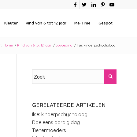
Kleuter
Kind van 6 tot 12 jaar
Me-Time
Gespot
:
Home
/
Kind van 6 tot 12 jaar
/
opvoeding
/
Ilse: kinderpschycholoog
GERELATEERDE ARTIKELEN
Ilse: kinderpschycholoog
Doe eens aardig dag
Tienermoeders