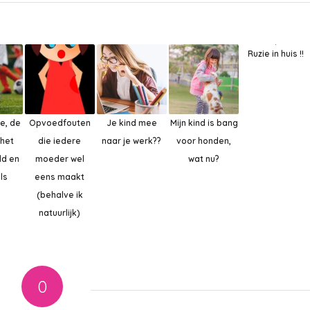
Ruzie in huis !!
je, de
Opvoedfouten
Je kind mee
Mijn kind is bang
 het
die iedere
naar je werk??
voor honden,
ld en
moeder wel
wat nu?
ls
eens maakt
(behalve ik
natuurlijk)
0