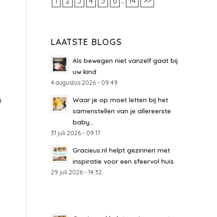
1
2
3
4
5
6
...
14
>>
LAATSTE BLOGS
Als bewegen niet vanzelf gaat bij
uw kind
4 augustus 2026 - 09:49
n
Waar je op moet letten bij het
samenstellen van je allereerste
baby...
31 juli 2026 - 09:17
Gracieus.nl helpt gezinnen met
inspiratie voor een sfeervol huis
29 juli 2026 - 14:32