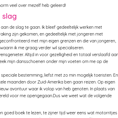
orm veel over mezelf heb geleerd!
 slag
 aan de slag te gaan. Ik bleef gedeeltelijk werken met
nraking zijn gekomen, en gedeeltelijk met jongeren met
geconfronteerd met mijn eigen grenzen en die van jongeren,
 waarin ik me graag verder wil specialiseren.
nsgenieter. Altijd in voor gezelligheid en totaal verslaafd aa
week mijn dansschoenen onder mijn voeten om me op de
n speciale bestemming, liefst met zo min mogelijk toeristen. En
 enkele maanden door Zuid-Amerika ben gaan reizen. Op eigen
nieuw avontuur waar ik volop van heb genoten. In plaats van
le wereld voor me opengegaan.Dus wie weet wat de volgende
n goed boek te lezen, te zijner tijd weer eens wat motorritjes