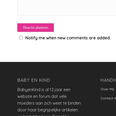
Notify me when new comments are added.
BABY EN KIND
HANDI
BabyenKind is al 12 jaar een
Over Mij:
website en forum dat vele
Contact 
moeders aan zich weet te binden
door haar begrijpelijke artikelen