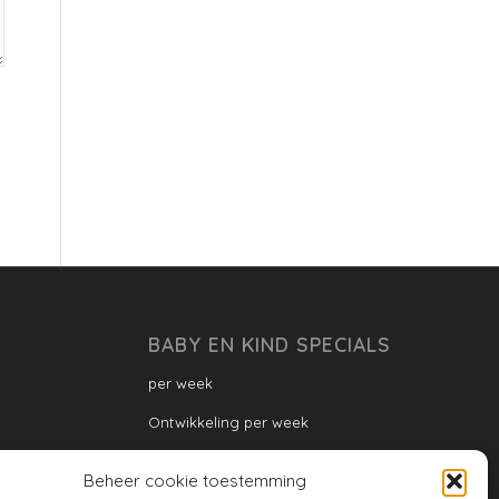
BABY EN KIND SPECIALS
per week
Ontwikkeling per week
Ontwikkeling dreumes: per maand
Beheer cookie toestemming