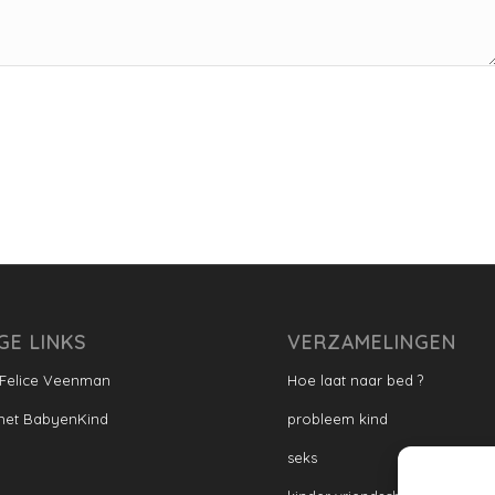
GE LINKS
VERZAMELINGEN
 Felice Veenman
Hoe laat naar bed ?
met BabyenKind
probleem kind
seks