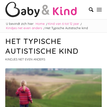
U bevindt zich hier:
Home
/
Kind van 6 tot 12 jaar
/
Kindjes net even anders
/
Het Typische Autistische kind
HET TYPISCHE
AUTISTISCHE KIND
KINDJES NET EVEN ANDERS