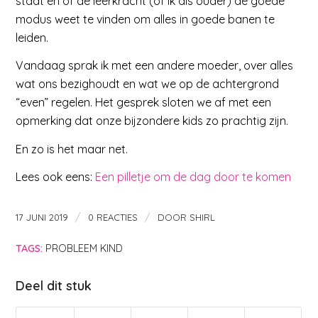
staat en of de leerkracht (of ik als ouder) de goede
modus weet te vinden om alles in goede banen te
leiden.
Vandaag sprak ik met een andere moeder, over alles
wat ons bezighoudt en wat we op de achtergrond
“even” regelen. Het gesprek sloten we af met een
opmerking dat onze bijzondere kids zo prachtig zijn.
En zo is het maar net.
Lees ook eens:
Een pilletje om de dag door te komen
/
/
17 JUNI 2019
0 REACTIES
DOOR
SHIRL
TAGS:
PROBLEEM KIND
Deel dit stuk