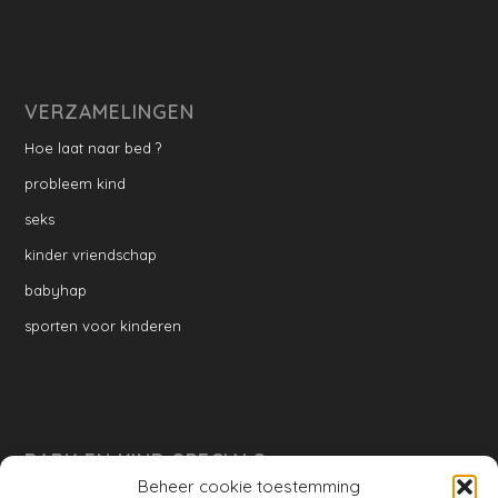
VERZAMELINGEN
Hoe laat naar bed ?
probleem kind
seks
kinder vriendschap
babyhap
sporten voor kinderen
BABY EN KIND SPECIALS
Beheer cookie toestemming
per week