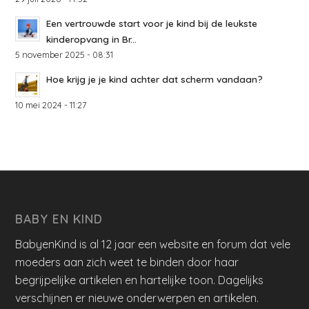
Een vertrouwde start voor je kind bij de leukste
kinderopvang in Br...
5 november 2025 - 08:31
Hoe krijg je je kind achter dat scherm vandaan?
10 mei 2024 - 11:27
BABY EN KIND
BabyenKind is al 12 jaar een website en forum dat vele
moeders aan zich weet te binden door haar
begrijpelijke artikelen en hartelijke toon. Dagelijks
verschijnen er nieuwe onderwerpen en artikelen.