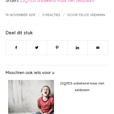
anders
22Q11DS onbekend maar niet zeldzaam
/
/
19 NOVEMBER 2013
0 REACTIES
DOOR
FELICE VEENMAN
Deel dit stuk
Misschien ook iets voor u
22Q11DS onbekend maar niet
zeldzaam