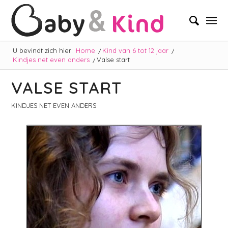
U bevindt zich hier:
Home
/
Kind van 6 tot 12 jaar
/
Kindjes net even anders
/
Valse start
VALSE START
KINDJES NET EVEN ANDERS