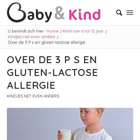
U bevindt zich hier:
Home
/
Kind van 6 tot 12 jaar
/
Kindjes net even anders
/
Over de 3 P s en gluten-lactose allergie
OVER DE 3 P S EN
GLUTEN-LACTOSE
ALLERGIE
KINDJES NET EVEN ANDERS