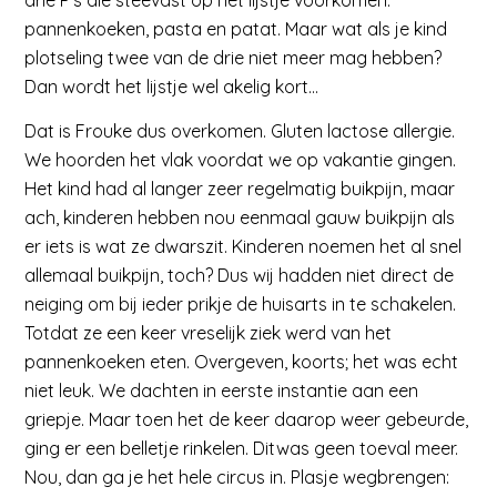
drie P’s die steevast op het lijstje voorkomen:
pannenkoeken, pasta en patat. Maar wat als je kind
plotseling twee van de drie niet meer mag hebben?
Dan wordt het lijstje wel akelig kort…
Dat is Frouke dus overkomen. Gluten lactose allergie.
We hoorden het vlak voordat we op vakantie gingen.
Het kind had al langer zeer regelmatig buikpijn, maar
ach, kinderen hebben nou eenmaal gauw buikpijn als
er iets is wat ze dwarszit. Kinderen noemen het al snel
allemaal buikpijn, toch? Dus wij hadden niet direct de
neiging om bij ieder prikje de huisarts in te schakelen.
Totdat ze een keer vreselijk ziek werd van het
pannenkoeken eten. Overgeven, koorts; het was echt
niet leuk. We dachten in eerste instantie aan een
griepje. Maar toen het de keer daarop weer gebeurde,
ging er een belletje rinkelen. Ditwas geen toeval meer.
Nou, dan ga je het hele circus in. Plasje wegbrengen: