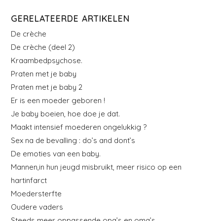
GERELATEERDE ARTIKELEN
De crèche
De crèche (deel 2)
Kraambedpsychose.
Praten met je baby
Praten met je baby 2
Er is een moeder geboren !
Je baby boeien, hoe doe je dat.
Maakt intensief moederen ongelukkig ?
Sex na de bevalling : do’s and dont’s
De emoties van een baby.
Mannen,in hun jeugd misbruikt, meer risico op een
hartinfarct
Moedersterfte
Oudere vaders
Steeds meer oppassende opa’s en oma’s