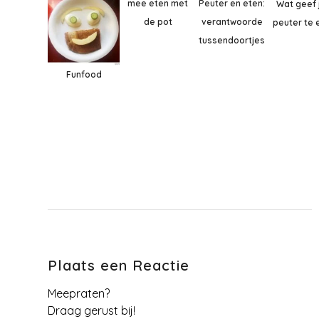
Peuter en eten:
mee eten met
Wat geef 
verantwoorde
de pot
peuter te 
tussendoortjes
Funfood
Plaats een Reactie
Meepraten?
Draag gerust bij!