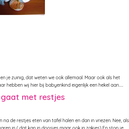
s ben je zuinig, dat weten we ook allemaal. Maar ook als het
aar hebben wij hier bij babyenkind eigenlijk een hekel aan…..
 gaat met restjes
en na de restjes eten van tafel halen en dan in vriezen. Nee, als
waren in ( dat kan in doosjes maar ook in zakjes) En stop je