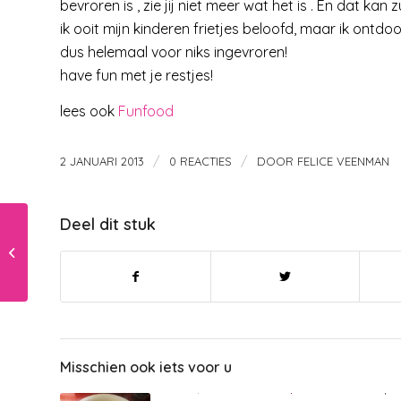
bevroren is , zie jij niet meer wat het is . En dat
ik ooit mijn kinderen frietjes beloofd, maar ik ontd
dus helemaal voor niks ingevroren!
have fun met je restjes!
lees ook
Funfood
/
/
2 JANUARI 2013
0 REACTIES
DOOR
FELICE VEENMAN
Deel dit stuk
Geen verband tussen
anti-depresiva in de
zwangerschap en
doodgeboorte
Misschien ook iets voor u