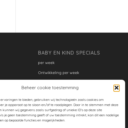
BABY EN KIND SPECIALS
per week
Ontwikkeling per week
Ontwikkeling dreumes: per maand
Beheer cookie toestemming
Ontwikkeling peuter: per maand
ervaringen te bieden, gebruiken wij technologieën zoals cookies om
Ontwikkeling per maand
ver je apparaat op te slaan en/of te raadplegen. Door in te stemmen met deze
n kunnen wij gegevens zoals surfgedrag of unieke ID's op deze site
ontwikkeling per jaar
ls je geen toestemming geeft of uw toestemming intrekt, kan dit een nadelige
en op bepaalde functies en mogelijkheden.
Cookiebeleid (EU)