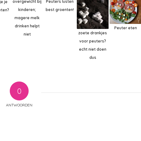
Peuters lusten
overgewicht bij
je je
best groenten!
kinderen;
eten?
magere melk
drinken helpt
Peuter eten
zoete drankjes
niet
voor peuters?
echt niet doen
dus
0
ANTWOORDEN