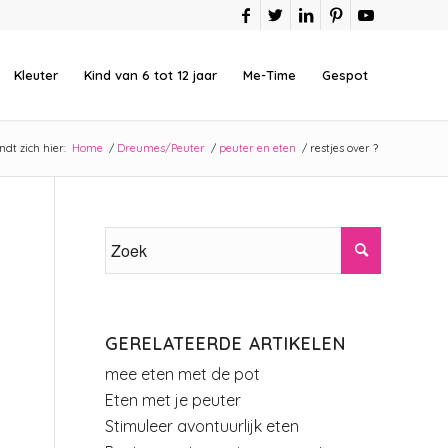
Kleuter
Kind van 6 tot 12 jaar
Me-Time
Gespot
ndt zich hier:
Home
/
Dreumes/Peuter
/
peuter en eten
/
restjes over ?
GERELATEERDE ARTIKELEN
mee eten met de pot
Eten met je peuter
Stimuleer avontuurlijk eten