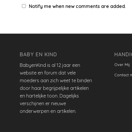
Notify me when new comments are added.
BABY EN KIND
HANDI
BabyenKind is al 12 jaar een
Over Mij:
website en forum dat vele
Contact 
moeders aan zich weet te binden
door haar begrijpelijke artikelen
en hartelijke toon. Dagelijks
verschijnen er nieuwe
onderwerpen en artikelen.