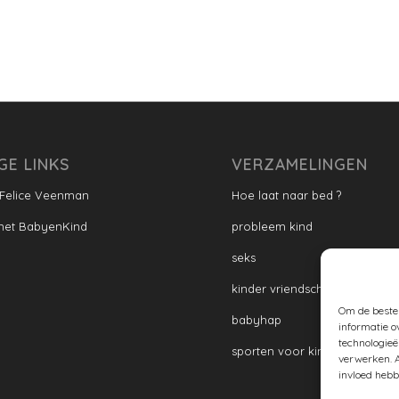
GE LINKS
VERZAMELINGEN
 Felice Veenman
Hoe laat naar bed ?
met BabyenKind
probleem kind
seks
kinder vriendschap
Om de beste 
babyhap
informatie o
technologieë
sporten voor kinderen
verwerken. A
invloed hebb