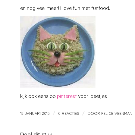
en nog veel meer! Have fun met funfood.
kijk ook eens op
pinterest
voor ideetjes
/
/
15 JANUARI 2015
0 REACTIES
DOOR
FELICE VEENMAN
Deel dit stuk