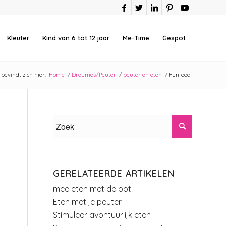
Kleuter
Kind van 6 tot 12 jaar
Me-Time
Gespot
 bevindt zich hier:
Home
/
Dreumes/Peuter
/
peuter en eten
/
Funfood
GERELATEERDE ARTIKELEN
mee eten met de pot
Eten met je peuter
Stimuleer avontuurlijk eten