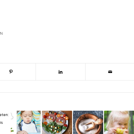
AN
eten:
is