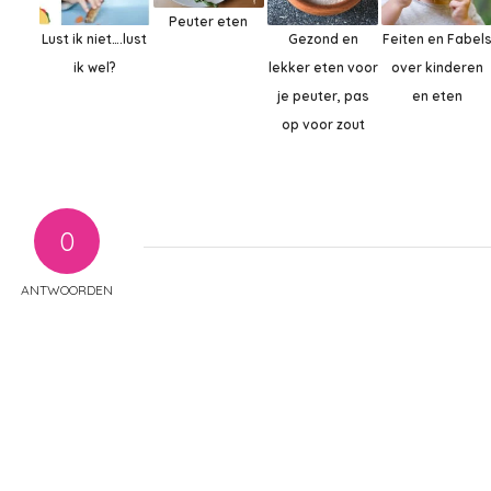
Peuter eten
Lust ik niet….lust
Gezond en
Feiten en Fabel
ik wel?
lekker eten voor
over kinderen
je peuter, pas
en eten
op voor zout
0
ANTWOORDEN