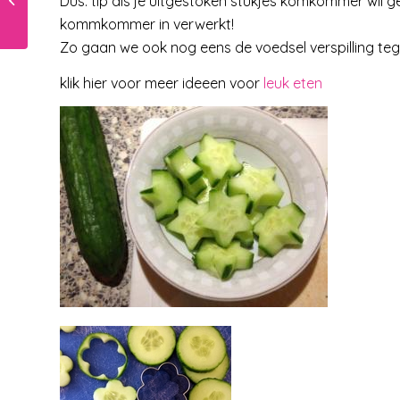
Dus: tip als je uitgestoken stukjes komkommer wil g
een nee van je peuter
kommkommer in verwerkt!
Zo gaan we ook nog eens de voedsel verspilling tege
klik hier voor meer ideeen voor
leuk eten