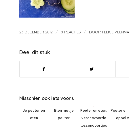
/
/
23 DECEMBER 2012
0 REACTIES
DOOR
FELICE VEENM
Deel dit stuk
Misschien ook iets voor u
Peuter en 
Peuter en eten:
Je peuter en
Eten met je
appel v
verantwoorde
eten
peuter
tussendoortjes