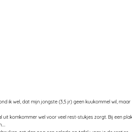
d ik wel, dat mijn jongste (3,5 jr) geen kuukommel wil, maar
 uit komkommer wel voor veel rest-stukjes zorgt. Bij een pla
n….