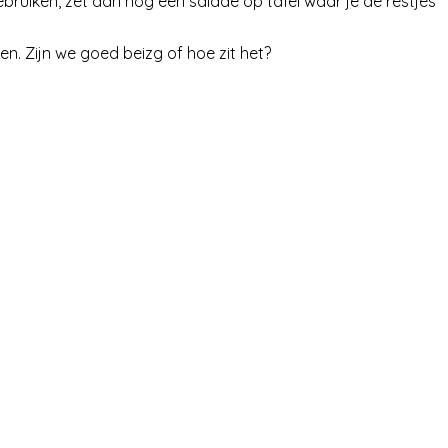
ebruiken, zet dan nog een salade op tafel waar je de restjes
n. Zijn we goed beizg of hoe zit het?