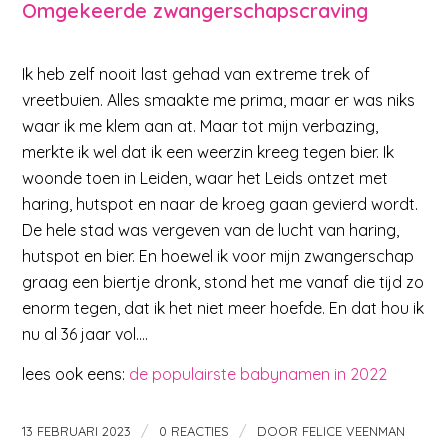
Omgekeerde zwangerschapscraving
Ik heb zelf nooit last gehad van extreme trek of
vreetbuien. Alles smaakte me prima, maar er was niks
waar ik me klem aan at. Maar tot mijn verbazing,
merkte ik wel dat ik een weerzin kreeg tegen bier. Ik
woonde toen in Leiden, waar het Leids ontzet met
haring, hutspot en naar de kroeg gaan gevierd wordt.
De hele stad was vergeven van de lucht van haring,
hutspot en bier. En hoewel ik voor mijn zwangerschap
graag een biertje dronk, stond het me vanaf die tijd zo
enorm tegen, dat ik het niet meer hoefde. En dat hou ik
nu al 36 jaar vol….
lees ook eens:
de populairste babynamen in 2022
/
/
13 FEBRUARI 2023
0 REACTIES
DOOR
FELICE VEENMAN