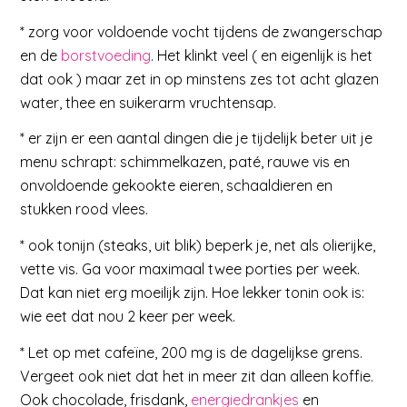
* zorg voor voldoende vocht tijdens de zwangerschap
en de
borstvoeding
. Het klinkt veel ( en eigenlijk is het
dat ook ) maar zet in op minstens zes tot acht glazen
water, thee en suikerarm vruchtensap.
* er zijn er een aantal dingen die je tijdelijk beter uit je
menu schrapt: schimmelkazen, paté, rauwe vis en
onvoldoende gekookte eieren, schaaldieren en
stukken rood vlees.
* ook tonijn (steaks, uit blik) beperk je, net als olierijke,
vette vis. Ga voor maximaal twee porties per week.
Dat kan niet erg moeilijk zijn. Hoe lekker tonin ook is:
wie eet dat nou 2 keer per week.
* Let op met cafeïne, 200 mg is de dagelijkse grens.
Vergeet ook niet dat het in meer zit dan alleen koffie.
Ook chocolade, frisdank,
energiedrankjes
en