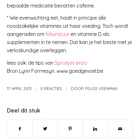
bepaalde medicatie bevatten cafeïne.
* Wie evenwichting eet, haalt in principe alle
noodzakelijke vitamines uit haar voeding. Toch wordt
aangeraden om
foliumzuur
en vitamine D als
supplementen in te nemen. Dat kan je het beste met je
verloskundige overleggen.
lees ook: de tips van
Spruitjes enzo
Bron Lynn Formesyn. www.goedgevoel.be
/
/
17 APRIL 2013
0 REACTIES
DOOR
FELICE VEENMAN
Deel dit stuk