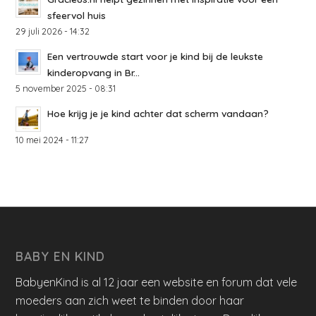
sfeervol huis
29 juli 2026 - 14:32
Een vertrouwde start voor je kind bij de leukste
kinderopvang in Br...
5 november 2025 - 08:31
Hoe krijg je je kind achter dat scherm vandaan?
10 mei 2024 - 11:27
BABY EN KIND
BabyenKind is al 12 jaar een website en forum dat vele
moeders aan zich weet te binden door haar