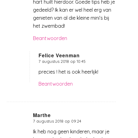
hart huilt hierdoor. Goede tips heb je
gedeeld? Ik kan er wel heel erg van
genieten van al die kleine mini’s bij
het zwembad!
Beantwoorden
Felice Veenman
7 augustus 2018 op 10:45
zegt:
precies ! het is ook heerlijk!
Beantwoorden
Marthe
7 augustus 2018 op 09:24
zegt:
Ik heb nog geen kinderen, maar je