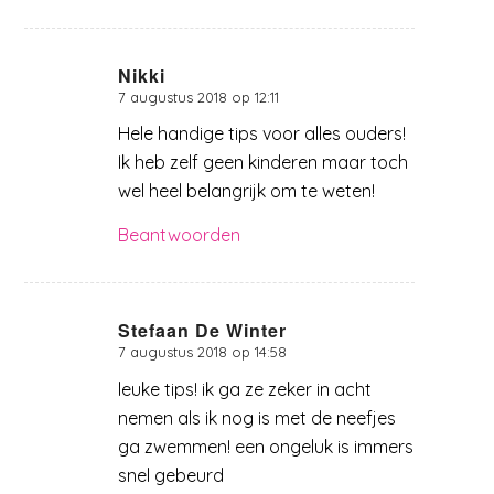
Nikki
7 augustus 2018 op 12:11
zegt:
Hele handige tips voor alles ouders!
Ik heb zelf geen kinderen maar toch
wel heel belangrijk om te weten!
Beantwoorden
Stefaan De Winter
7 augustus 2018 op 14:58
zegt:
leuke tips! ik ga ze zeker in acht
nemen als ik nog is met de neefjes
ga zwemmen! een ongeluk is immers
snel gebeurd