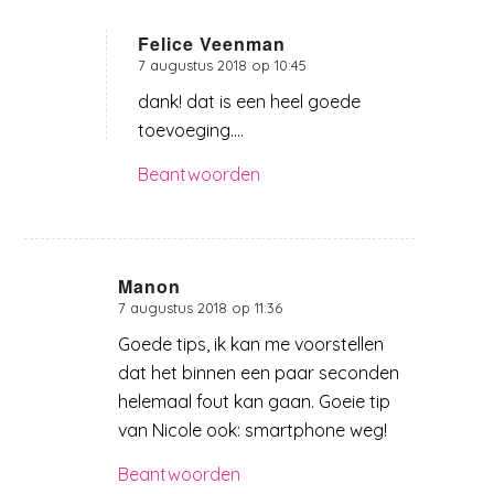
Felice Veenman
7 augustus 2018 op 10:45
zegt:
dank! dat is een heel goede
toevoeging….
Beantwoorden
Manon
7 augustus 2018 op 11:36
zegt:
Goede tips, ik kan me voorstellen
dat het binnen een paar seconden
helemaal fout kan gaan. Goeie tip
van Nicole ook: smartphone weg!
Beantwoorden