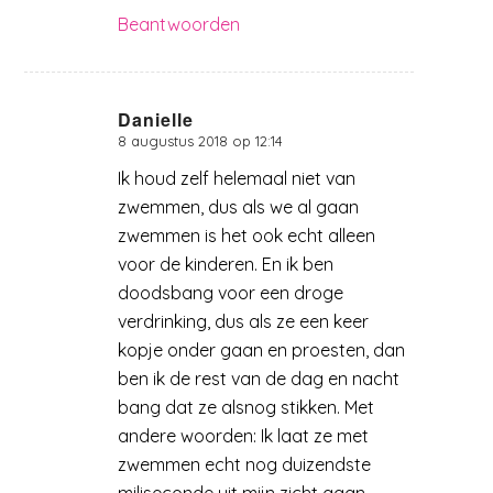
Beantwoorden
Danielle
8 augustus 2018 op 12:14
zegt:
Ik houd zelf helemaal niet van
zwemmen, dus als we al gaan
zwemmen is het ook echt alleen
voor de kinderen. En ik ben
doodsbang voor een droge
verdrinking, dus als ze een keer
kopje onder gaan en proesten, dan
ben ik de rest van de dag en nacht
bang dat ze alsnog stikken. Met
andere woorden: Ik laat ze met
zwemmen echt nog duizendste
miliseconde uit mijn zicht gaan.