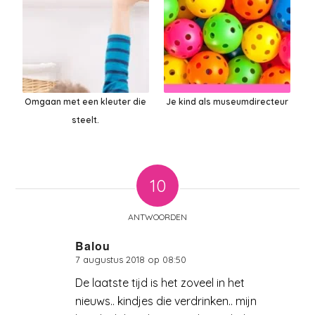
Omgaan met een kleuter die
Je kind als museumdirecteur
steelt.
10
ANTWOORDEN
Balou
7 augustus 2018 op 08:50
zegt:
De laatste tijd is het zoveel in het
nieuws.. kindjes die verdrinken.. mijn