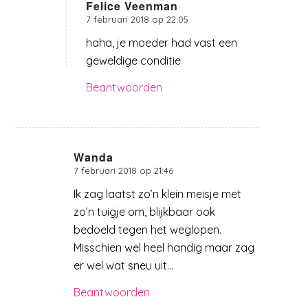
Felice Veenman
7 februari 2018 op 22:05
zegt:
haha, je moeder had vast een
geweldige conditie
Beantwoorden
Wanda
7 februari 2018 op 21:46
zegt:
Ik zag laatst zo’n klein meisje met
zo’n tuigje om, blijkbaar ook
bedoeld tegen het weglopen.
Misschien wel heel handig maar zag
er wel wat sneu uit…
Beantwoorden