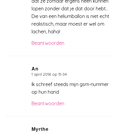
dat ze zomaar ergens heen kunnen
lopen zonder dat je dat door hebt..
Die van een heliumballon is niet echt
realistisch, maar moest er wel om
lachen, haha!
Beantwoorden
An
1 april 2018 op 15:04
zegt:
Ik schreef steeds mijn gsm-nummer
op hun hand
Beantwoorden
Myrthe