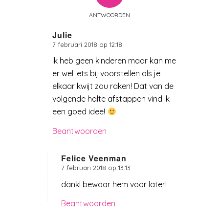
ANTWOORDEN
Julie
7 februari 2018 op 12:18
zegt:
Ik heb geen kinderen maar kan me
er wel iets bij voorstellen als je
elkaar kwijt zou raken! Dat van de
volgende halte afstappen vind ik
een goed idee!
Beantwoorden
Felice Veenman
7 februari 2018 op 13:13
zegt:
dank! bewaar hem voor later!
Beantwoorden