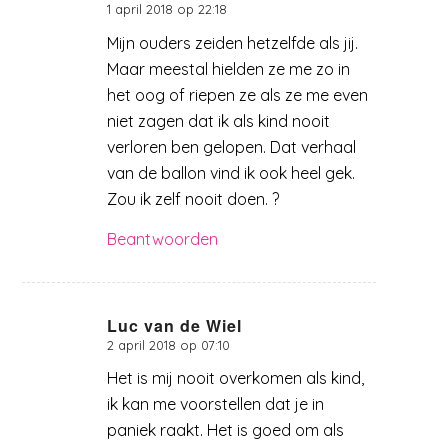
1 april 2018 op 22:18
zegt:
Mijn ouders zeiden hetzelfde als jij.
Maar meestal hielden ze me zo in
het oog of riepen ze als ze me even
niet zagen dat ik als kind nooit
verloren ben gelopen. Dat verhaal
van de ballon vind ik ook heel gek.
Zou ik zelf nooit doen. ?
Beantwoorden
Luc van de Wiel
2 april 2018 op 07:10
zegt:
Het is mij nooit overkomen als kind,
ik kan me voorstellen dat je in
paniek raakt. Het is goed om als