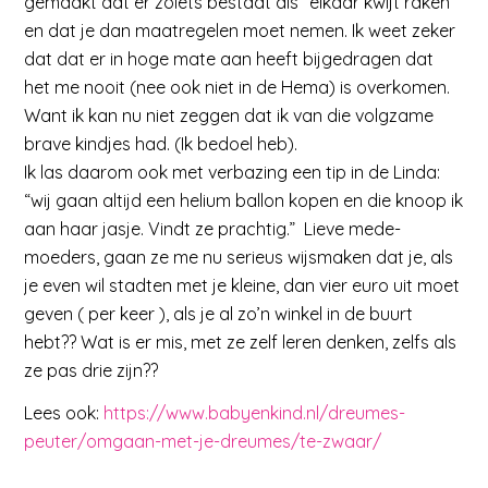
gemaakt dat er zoiets bestaat als “elkaar kwijt raken”
en dat je dan maatregelen moet nemen. Ik weet zeker
dat dat er in hoge mate aan heeft bijgedragen dat
het me nooit (nee ook niet in de Hema) is overkomen.
Want ik kan nu niet zeggen dat ik van die volgzame
brave kindjes had. (Ik bedoel heb).
Ik las daarom ook met verbazing een tip in de Linda:
“wij gaan altijd een helium ballon kopen en die knoop ik
aan haar jasje. Vindt ze prachtig.” Lieve mede-
moeders, gaan ze me nu serieus wijsmaken dat je, als
je even wil stadten met je kleine, dan vier euro uit moet
geven ( per keer ), als je al zo’n winkel in de buurt
hebt?? Wat is er mis, met ze zelf leren denken, zelfs als
ze pas drie zijn??
Lees ook:
https://www.babyenkind.nl/dreumes-
peuter/omgaan-met-je-dreumes/te-zwaar/