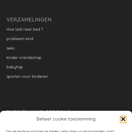
VERZAMELINGEN
Hoe laat naar bed ?
probleem kind
seks
kinder vriendschap
babyhap
sporten voor kinderen
BABY EN KIND SPECIALS
Beheer cookie toestemming
per week
Ontwikkeling per week
Om de beste ervaringen te bieden, gebruiken wij technologieën zoals