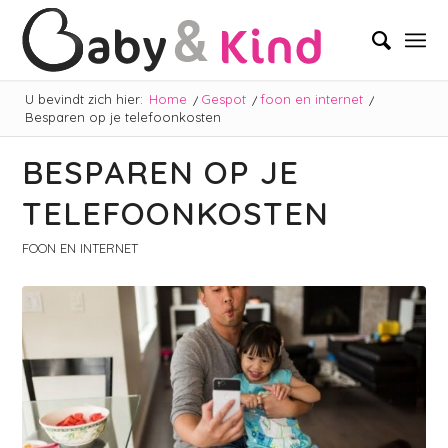
U bevindt zich hier:
Home
/
Gespot
/
foon en internet
/
Besparen op je telefoonkosten
BESPAREN OP JE
TELEFOONKOSTEN
FOON EN INTERNET