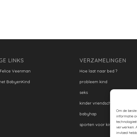
GE LINKS
VERZAMELINGEN
 Felice Veenman
Hoe laat naar bed ?
met BabyenKind
probleem kind
seks
kinder vriendschap
Om de beste 
babyhap
informatie o
technologieë
sporten voor kinderen
verwerken. A
invloed hebb