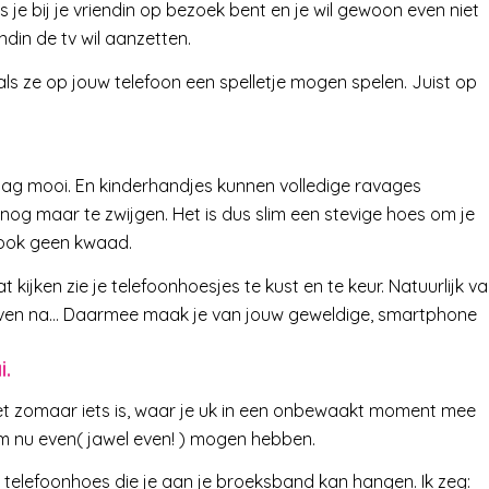
s je bij je vriendin op bezoek bent en je wil gewoon even niet
ndin de tv wil aanzetten.
jn als ze op jouw telefoon een spelletje mogen spelen. Juist op
raag mooi. En kinderhandjes kunnen volledige ravages
nog maar te zwijgen. Het is dus slim een stevige hoes om je
n ook geen kwaad.
 kijken zie je telefoonhoesjes te kust en te keur. Natuurlijk va
nk even na… Daarmee maak je van jouw geweldige, smartphone
i.
et zomaar iets is, waar je uk in een onbewaakt moment mee
em nu even( jawel even! ) mogen hebben.
elefoonhoes die je aan je broeksband kan hangen. Ik zeg: