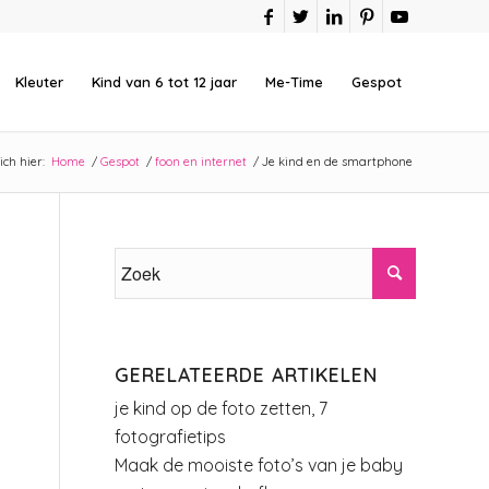
Kleuter
Kind van 6 tot 12 jaar
Me-Time
Gespot
ich hier:
Home
/
Gespot
/
foon en internet
/
Je kind en de smartphone
GERELATEERDE ARTIKELEN
je kind op de foto zetten, 7
fotografietips
Maak de mooiste foto’s van je baby