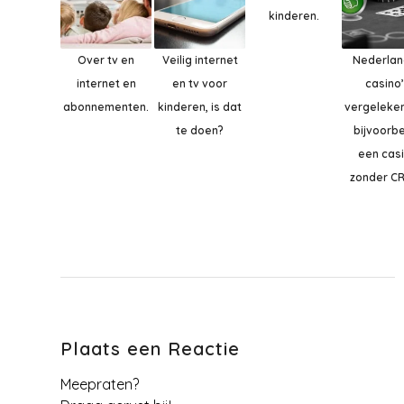
kinderen.
Over tv en
Veilig internet
Nederla
internet en
en tv voor
casino
abonnementen.
kinderen, is dat
vergeleke
te doen?
bijvoorb
een cas
zonder C
Plaats een Reactie
Meepraten?