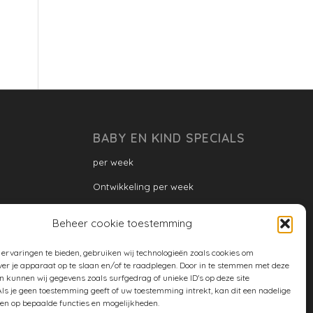
BABY EN KIND SPECIALS
per week
Ontwikkeling per week
Ontwikkeling dreumes: per maand
Beheer cookie toestemming
Ontwikkeling peuter: per maand
ervaringen te bieden, gebruiken wij technologieën zoals cookies om
Ontwikkeling per maand
ver je apparaat op te slaan en/of te raadplegen. Door in te stemmen met deze
n kunnen wij gegevens zoals surfgedrag of unieke ID's op deze site
ontwikkeling per jaar
ls je geen toestemming geeft of uw toestemming intrekt, kan dit een nadelige
en op bepaalde functies en mogelijkheden.
Cookiebeleid (EU)