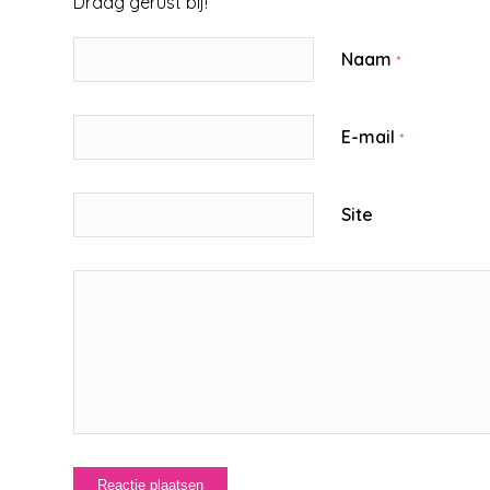
Draag gerust bij!
Naam
*
E-mail
*
Site