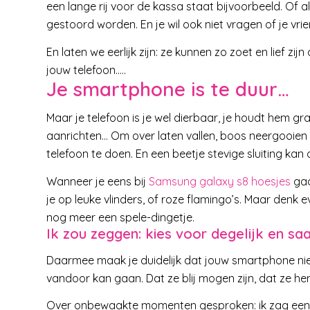
een lange rij voor de kassa staat bijvoorbeeld. Of al
gestoord worden. En je wil ook niet vragen of je vrie
En laten we eerlijk zijn: ze kunnen zo zoet en lief zi
jouw telefoon…..
Je smartphone is te duur…
Maar je telefoon is je wel dierbaar, je houdt hem g
aanrichten… Om over laten vallen, boos neergooien 
telefoon te doen. En een beetje stevige sluiting ka
Wanneer je eens bij
Samsung galaxy s8 hoesjes
gaat
je op leuke vlinders, of roze flamingo’s. Maar de
nog meer een spele-dingetje.
Ik zou zeggen: kies voor degelijk en saa
Daarmee maak je duidelijk dat jouw smartphone ni
vandoor kan gaan. Dat ze blij mogen zijn, dat ze h
Over onbewaakte momenten gesproken: ik zag een t