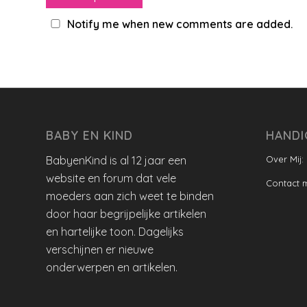
Notify me when new comments are added.
BABY EN KIND
HANDI
BabyenKind is al 12 jaar een
Over Mij:
website en forum dat vele
Contact 
moeders aan zich weet te binden
door haar begrijpelijke artikelen
en hartelijke toon. Dagelijks
verschijnen er nieuwe
onderwerpen en artikelen.