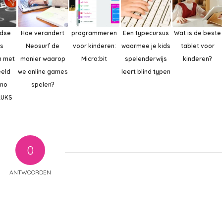
ndse
Hoe verandert
programmeren
Een typecursus
Wat is de beste
’s
Neosurf de
voor kinderen:
waarmee je kids
tablet voor
n met
manier waarop
Micro:bit
spelenderwijs
kinderen?
eeld
we online games
leert blind typen
ino
spelen?
RUKS
0
ANTWOORDEN