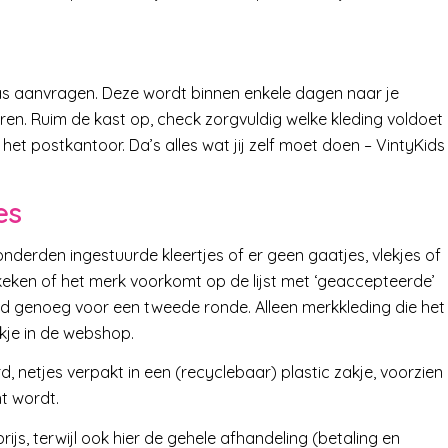
as aanvragen. Deze wordt binnen enkele dagen naar je
ren. Ruim de kast op, check zorgvuldig welke kleding voldoet
het postkantoor. Da’s alles wat jij zelf moet doen – VintyKids
es
onderden ingestuurde kleertjes of er geen gaatjes, vlekjes of
keken of het merk voorkomt op de lijst met ‘geaccepteerde’
oed genoeg voor een tweede ronde. Alleen merkkleding die het
ekje in de webshop.
 netjes verpakt in een (recyclebaar) plastic zakje, voorzien
t wordt.
ijs, terwijl ook hier de gehele afhandeling (betaling en