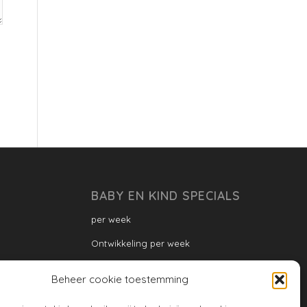
BABY EN KIND SPECIALS
per week
Ontwikkeling per week
Ontwikkeling dreumes: per maand
Beheer cookie toestemming
Ontwikkeling peuter: per maand