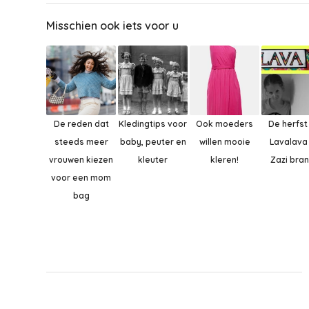
Misschien ook iets voor u
De reden dat
Kledingtips voor
Ook moeders
De herfst
steeds meer
baby, peuter en
willen mooie
Lavalava
vrouwen kiezen
kleuter
kleren!
Zazi bra
voor een mom
bag