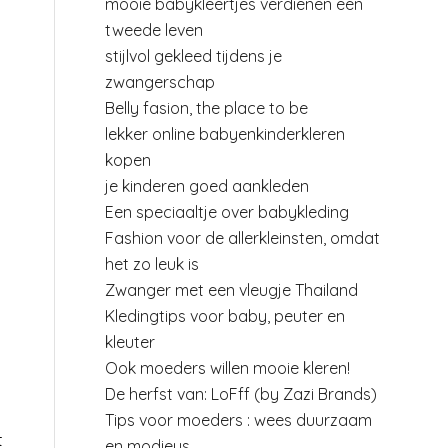
mooie babykleertjes verdienen een
tweede leven
stijlvol gekleed tijdens je
zwangerschap
Belly fasion, the place to be
lekker online babyenkinderkleren
kopen
je kinderen goed aankleden
Een speciaaltje over babykleding
Fashion voor de allerkleinsten, omdat
het zo leuk is
Zwanger met een vleugje Thailand
Kledingtips voor baby, peuter en
kleuter
Ook moeders willen mooie kleren!
De herfst van: LoFff (by Zazi Brands)
Tips voor moeders : wees duurzaam
t
en modieus