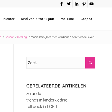
Kleuter
Kind van 6 tot 12 jaar
Me-Time
Gespot
e
/
Gespot
/
kleding
/
mooie babykleertjes verdienen een tweede leven
GERELATEERDE ARTIKELEN
zalando
trends in kinderkleding
fall back in LOFff