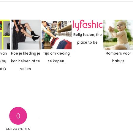
Belly fasion, the
place to be
 van
Hoe je kleding je
Tijd om kleding
Rompers voor
 (by
kan helpen af te
te kopen.
baby’s
nds)
vallen
0
ANTWOORDEN