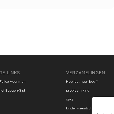
GE LINKS
VERZAMELINGEN
 Felice Veenman
Hoe laat naar bed ?
met BabyenKind
probleem kind
seks
kinder vriendschap