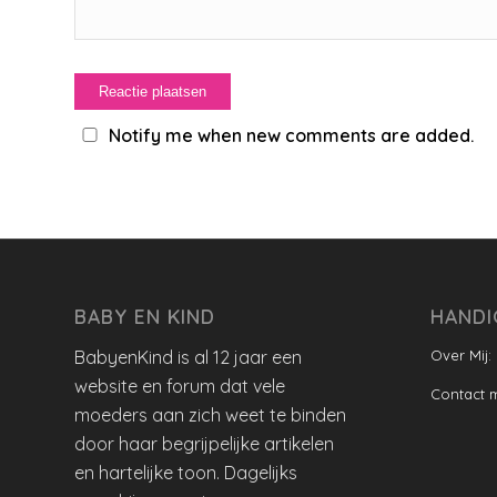
Notify me when new comments are added.
BABY EN KIND
HANDI
BabyenKind is al 12 jaar een
Over Mij:
website en forum dat vele
Contact 
moeders aan zich weet te binden
door haar begrijpelijke artikelen
en hartelijke toon. Dagelijks