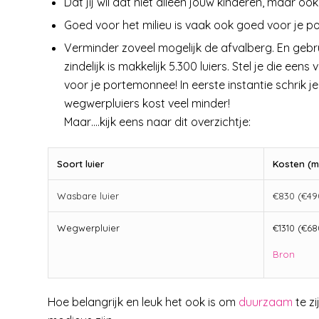
Dat jij wil dat niet alleen jouw kinderen, maar o
Goed voor het milieu is vaak ook goed voor je 
Verminder zoveel mogelijk de afvalberg. En gebr
zindelijk is makkelijk 5.300 luiers. Stel je die ee
voor je portemonnee! In eerste instantie schrik j
wegwerpluiers kost veel minder!
Maar….kijk eens naar dit overzichtje:
Soort luier
Kosten (m
Wasbare luier
€830 (€490
Wegwerpluier
€1310 (€68
Bron
Hoe belangrijk en leuk het ook is om
duurzaam
te z