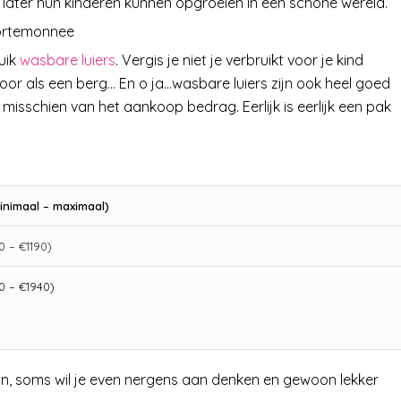
ok later hun kinderen kunnen opgroeien in een schone wereld.
portemonnee
uik
wasbare luiers
. Vergis je niet je verbruikt voor je kind
ns voor als een berg… En o ja…wasbare luiers zijn ook heel goed
e misschien van het aankoop bedrag. Eerlijk is eerlijk een pak
inimaal – maximaal)
 – €1190)
0 – €1940)
ijn, soms wil je even nergens aan denken en gewoon lekker