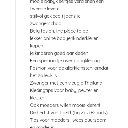
mooie babykleertjes verdienen een
tweede leven
stijlvol gekleed tijdens je
zwangerschap
Belly fasion, the place to be
lekker online babyenkinderkleren
kopen
je kinderen goed aankleden
Een speciaaltje over babykleding
Fashion voor de allerkleinsten, omdat
het zo leuk is
Zwanger met een vleugje Thailand
Kledingtips voor baby, peuter en
kleuter
Ook moeders willen mooie kleren!
De herfst van: LoFff (by Zazi Brands)
Tips voor moeders : wees duurzaam
en modieus