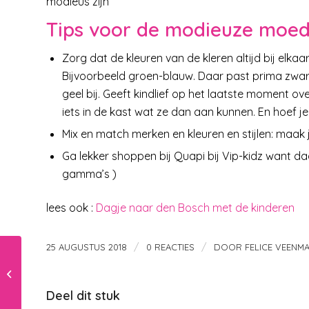
modieus zijn
Tips voor de modieuze moed
Zorg dat de kleuren van de kleren altijd bij elkaa
Bijvoorbeeld groen-blauw. Daar past prima zwart,
geel bij. Geeft kindlief op het laatste moment ov
iets in de kast wat ze dan aan kunnen. En hoef je
Mix en match merken en kleuren en stijlen: maak j
Ga lekker shoppen bij Quapi bij Vip-kidz want da
gamma’s )
lees ook :
Dagje naar den Bosch met de kinderen
/
/
25 AUGUSTUS 2018
0 REACTIES
DOOR
FELICE VEENM
De herfst van: LoFff
(by Zazi Brands)
Deel dit stuk