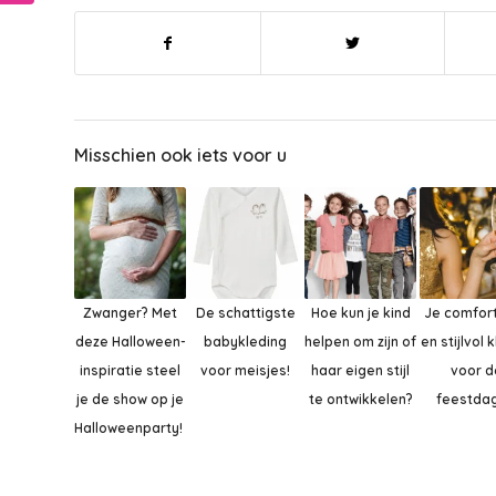
Misschien ook iets voor u
Zwanger? Met
De schattigste
Hoe kun je kind
Je comfor
deze Halloween-
babykleding
helpen om zijn of
en stijlvol 
inspiratie steel
voor meisjes!
haar eigen stijl
voor d
je de show op je
te ontwikkelen?
feestda
Halloweenparty!