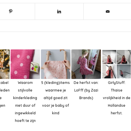
tabel
Waarom
5 (kleding)items
De herfst van:
GirlyStuff:
kleden
stijlvolle
waarmee je
LoFff (by Zazi
Thaise
e
kinderkleding
altijd goed zit
Brands)
vrolijkheid in de
gen
niet duur of
voor je baby of
Hollandse
ingewikkeld
kind
herfst.
hoeft te zijn