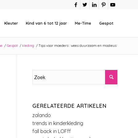
Kleuter
Kind van 6 tot 12 jaar
Me-Time
Gespot
me
/
Gespot
/
kleding
/
Tips voor moeders : wees duurzaam en modieus
GERELATEERDE ARTIKELEN
zalando
trends in kinderkleding
fall back in LOFff