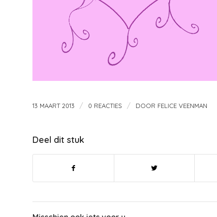
/
/
13 MAART 2013
0 REACTIES
DOOR
FELICE VEENMAN
Deel dit stuk
Misschien ook iets voor u