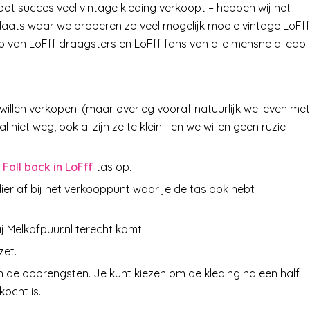
ot succes veel vintage kleding verkoopt – hebben wij het
plaats waar we proberen zo veel mogelijk mooie vintage LoFff
hulp van LoFff draagsters en LoFff fans van alle mensne di edol
u willen verkopen. (maar overleg vooraf natuurlijk wel even met
et weg, ook al zijn ze te klein… en we willen geen ruzie
n
Fall back in LoFff
tas op.
ulier af bij het verkooppunt waar je de tas ook hebt
ij Melkofpuur.nl terecht komt.
zet.
van de opbrengsten. Je kunt kiezen om de kleding na een half
kocht is.