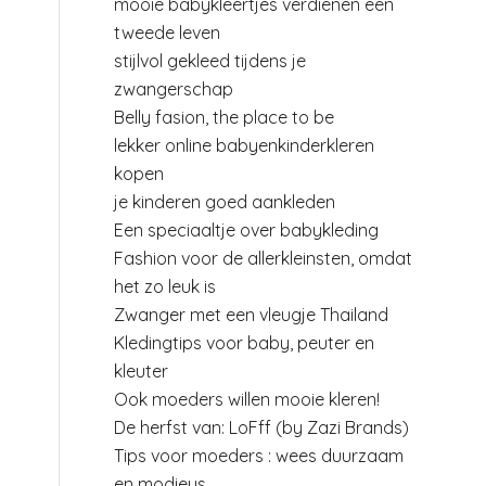
mooie babykleertjes verdienen een
tweede leven
stijlvol gekleed tijdens je
zwangerschap
Belly fasion, the place to be
lekker online babyenkinderkleren
kopen
je kinderen goed aankleden
Een speciaaltje over babykleding
Fashion voor de allerkleinsten, omdat
het zo leuk is
Zwanger met een vleugje Thailand
Kledingtips voor baby, peuter en
kleuter
Ook moeders willen mooie kleren!
De herfst van: LoFff (by Zazi Brands)
Tips voor moeders : wees duurzaam
en modieus