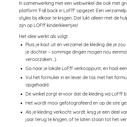
In samenwerking met een webwinkel die ook met gro
platform ‘Fall back in LoFff’ opgezet. Een verzamel
styles bij elkaar te krijgen. Dat lukt alleen met de 
zijn op LOFff kinderkleertjes!
Het idee werkt als volgt:
Pluis je kast uit en verzamel de kleding die je zo
je dochter – sommige dingen mogen nou eenmaal ni
veroorzaken…).
Ga naar je lokale LoFff verkooppunt, en haal ee
Vul het formulier in en lever de tas met het form
opgehaald.
De winkel zorgt ervoor dat de kleding via LoFff b
Het wordt mooi gefotografeerd en op de site ge
Als je kleding verkocht wordt, krijg je een deel 
jaar terug te krijgen, of te laten staan tot het ver