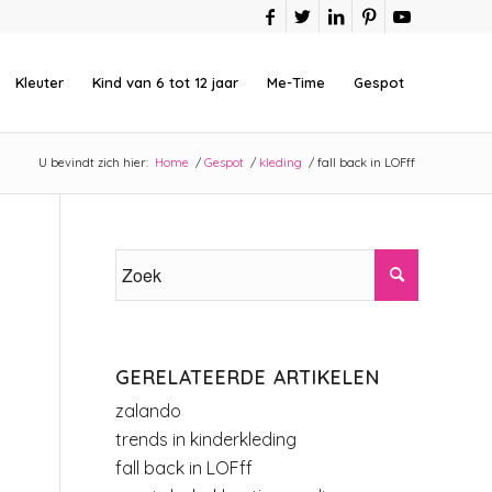
Kleuter
Kind van 6 tot 12 jaar
Me-Time
Gespot
U bevindt zich hier:
Home
/
Gespot
/
kleding
/
fall back in LOFff
GERELATEERDE ARTIKELEN
zalando
trends in kinderkleding
fall back in LOFff