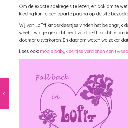
Om de exacte spelregels te lezen, en ook om te we
kleding kun je een aparte pagina op de site bezoe
Wij van LoFff kinderkleertjes vinden het belangrijk d
weet – wat je gekocht hebt van LoFff, kocht je omdat
dochter uitverkoren. En daarom weten we zeker dat
Lees ook:
mooie babykleertjes verdienen een tweed
Een baby kan je niet
verwennen. Of wel?