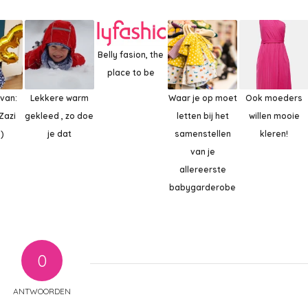
Belly fasion, the
place to be
van:
Lekkere warm
Waar je op moet
Ook moeders
 Zazi
gekleed , zo doe
letten bij het
willen mooie
)
je dat
samenstellen
kleren!
van je
allereerste
babygarderobe
0
ANTWOORDEN