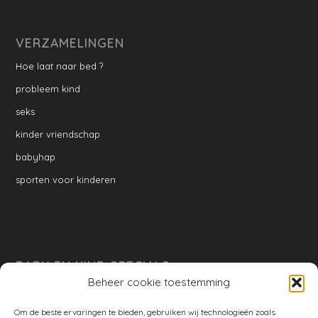
VERZAMELINGEN
Hoe laat naar bed ?
probleem kind
seks
kinder vriendschap
babyhap
sporten voor kinderen
BABY EN KIND SPECIALS
Beheer cookie toestemming
per week
Ontwikkeling per week
Om de beste ervaringen te bieden, gebruiken wij technologieën zoals