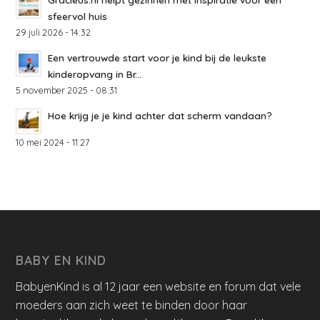
sfeervol huis
29 juli 2026 - 14:32
Een vertrouwde start voor je kind bij de leukste
kinderopvang in Br...
5 november 2025 - 08:31
Hoe krijg je je kind achter dat scherm vandaan?
10 mei 2024 - 11:27
BABY EN KIND
BabyenKind is al 12 jaar een website en forum dat vele
moeders aan zich weet te binden door haar