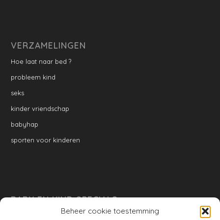
VERZAMELINGEN
Hoe laat naar bed ?
probleem kind
seks
kinder vriendschap
babyhap
sporten voor kinderen
BABY EN KIND SPECIALS
Beheer cookie toestemming
per week