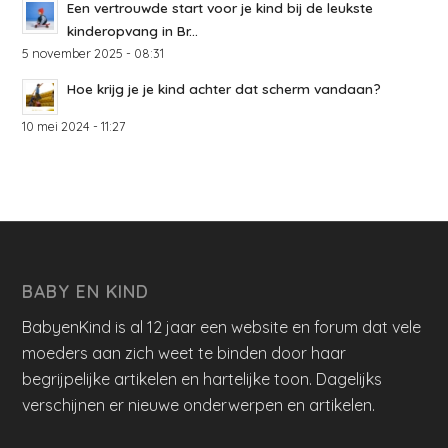
Een vertrouwde start voor je kind bij de leukste
kinderopvang in Br...
5 november 2025 - 08:31
Hoe krijg je je kind achter dat scherm vandaan?
10 mei 2024 - 11:27
BABY EN KIND
BabyenKind is al 12 jaar een website en forum dat vele
moeders aan zich weet te binden door haar
begrijpelijke artikelen en hartelijke toon. Dagelijks
verschijnen er nieuwe onderwerpen en artikelen.