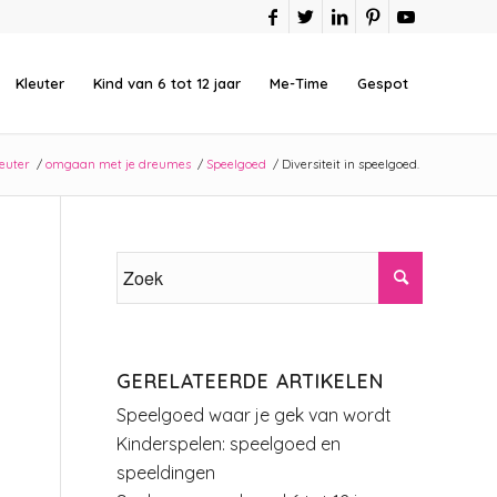
Kleuter
Kind van 6 tot 12 jaar
Me-Time
Gespot
euter
/
omgaan met je dreumes
/
Speelgoed
/
Diversiteit in speelgoed.
GERELATEERDE ARTIKELEN
Speelgoed waar je gek van wordt
Kinderspelen: speelgoed en
speeldingen