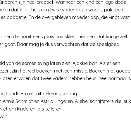
Kinderen zijn heel creatief. Wanneer een kind een lego doos
pelen dat in dit huis een twee vader gezin woont, pakt een
jes poppetje. En de overgebleven moeder pop, die vindt vast
ppen die nooit eens jouw huidskleur hebben. Dat kan je zelf
te keer gaat. Daar mag je dus verwachten dat de speelgoed
d van de samenleving laten zien. Ajakkie bah! Als er een
elezen, zijn het wel boeken-met-een-missie. Boeken met goede
 laten ervaren dat twee vaders hebben heus, heel normaal is
g houdt. En niet uit bekeringsdrang.
Annie Schmidt en Astrid Lingeren. Allebei schrijfsters die leuk
et om kinderen iets te leren.
van.