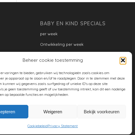
BABY EN KIND SPECIALS
per week
Ontwikkeling per week
Ontwikkeling dreumes: per maand
Beheer cookie toestemming
Ontwikkeling peuter: per maand
ervaringen te bieden, gebruiken wij technologieën zoals cookies om
Ontwikkeling per maand
ver je apparaat op te slaan en/of te raadplegen. Door in te stemmen met deze
n kunnen wij gegevens zoals surfgedrag of unieke ID's op deze site
ontwikkeling per jaar
ls je geen toestemming geeft of uw toestemming intrekt, kan dit een nadelige
en op bepaalde functies en mogelijkheden.
Cookiebeleid (EU)
epteren
Weigeren
Bekijk voorkeuren
Cookiebeleid
Privacy Statement