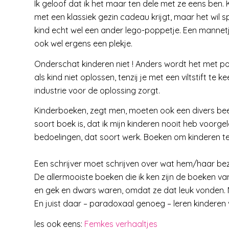
Ik geloof dat ik het maar ten dele met ze eens ben. 
met een klassiek gezin cadeau krijgt, maar het wil s
kind echt wel een ander lego-poppetje. Een mannet
ook wel ergens een plekje.
Onderschat kinderen niet ! Anders wordt het met po
als kind niet oplossen, tenzij je met een viltstift 
industrie voor de oplossing zorgt.
Kinderboeken, zegt men, moeten ook een divers beel
soort boek is, dat ik mijn kinderen nooit heb voorg
bedoelingen, dat soort werk. Boeken om kinderen te
Een schrijver moet schrijven over wat hem/haar bezi
De allermooiste boeken die ik ken zijn de boeken van 
en gek en dwars waren, omdat ze dat leuk vonden. Ni
En juist daar – paradoxaal genoeg – leren kinderen 
les ook eens:
Femkes verhaaltjes