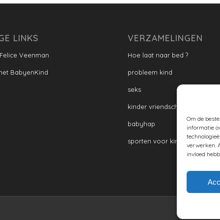
GE LINKS
VERZAMELINGEN
 Felice Veenman
Hoe laat naar bed ?
met BabyenKind
probleem kind
seks
kinder vriendschap
Om de beste 
babyhap
informatie o
technologieë
sporten voor kinderen
verwerken. A
invloed hebb
Acc