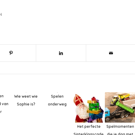
N
en
Spelen
Wie weet wie
 van
onderweg
Sophie is?
r
Het perfecte
Spelmomenten
Sinterklaascadeau
die je dag met