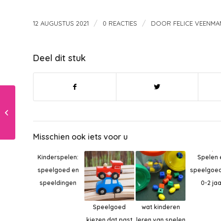
/
/
12 AUGUSTUS 2021
0 REACTIES
DOOR
FELICE VEENMA
Deel dit stuk
Zwangerschapsyoga
Misschien ook iets voor u
Kinderspelen:
Spelen 
speelgoed en
speelgoed
speeldingen
0-2 jaa
Speelgoed
wat kinderen
kiezen dat past
leren van spelen