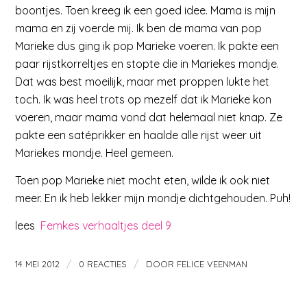
boontjes. Toen kreeg ik een goed idee. Mama is mijn
mama en zij voerde mij. Ik ben de mama van pop
Marieke dus ging ik pop Marieke voeren. Ik pakte een
paar rijstkorreltjes en stopte die in Mariekes mondje.
Dat was best moeilijk, maar met proppen lukte het
toch. Ik was heel trots op mezelf dat ik Marieke kon
voeren, maar mama vond dat helemaal niet knap. Ze
pakte een satéprikker en haalde alle rijst weer uit
Mariekes mondje. Heel gemeen.
Toen pop Marieke niet mocht eten, wilde ik ook niet
meer. En ik heb lekker mijn mondje dichtgehouden. Puh!
lees
Femkes verhaaltjes deel 9
/
/
14 MEI 2012
0 REACTIES
DOOR
FELICE VEENMAN