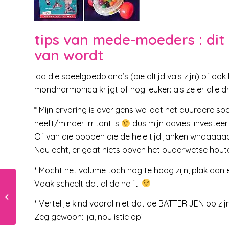
tips van mede-moeders : dit
van wordt
Idd die speelgoedpiano’s (die altijd vals zijn) of ook
mondharmonica krijgt of nog leuker: als ze er alle drie
* Mijn ervaring is overigens wel dat het duurdere 
heeft/minder irritant is
dus mijn advies: investeer
Of van die poppen die de hele tijd janken whaaaa
Nou echt, er gaat niets boven het ouderwetse hout
* Mocht het volume toch nog te hoog zijn, plak dan 
Vaak scheelt dat al de helft.
Straffen of belonen
* Vertel je kind vooral niet dat de BATTERIJEN op zijn 
Zeg gewoon: ‘ja, nou istie op’