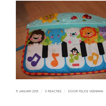
/
/
11 JANUARI 2013
0 REACTIES
DOOR
FELICE VEENMAN