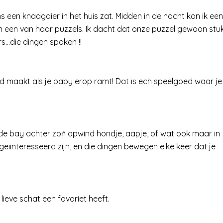
s een knaagdier in het huis zat. Midden in de nacht kon ik een
n een van haar puzzels. Ik dacht dat onze puzzel gewoon stu
s…die dingen spoken !!
d maakt als je baby erop ramt! Dat is ech speelgoed waar je
ende bay achter zoń opwind hondje, aapje, of wat ook maar in
geiinteresseerd zijn, en die dingen bewegen elke keer dat je
lieve schat een favoriet heeft.