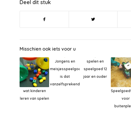
Deel dit stuk
Misschien ook iets voor u
Jongens en
spelen en
meisjesspeelgoed,
speelgoed 12
is dat
jaar en ouder
vanzelfsprekend?
wat kinderen
Speelgoed
leren van spelen
voor
buitenple