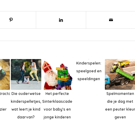
Kinderspelen:
speelgoed en
speeldingen
tractoren
Die ouderwetse
Het perfecte
Spelmomenten
kinderspelletjes,
Sinterklaascadeau
die je dag met
zier
wat leert je kind
voor baby’s en
een peuter kleu
daarvan?
jonge kinderen
geven