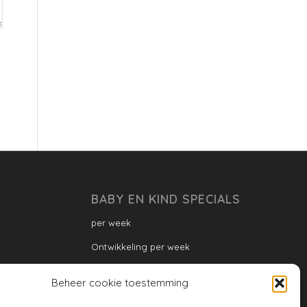
BABY EN KIND SPECIALS
per week
Ontwikkeling per week
Ontwikkeling dreumes: per maand
Beheer cookie toestemming
Ontwikkeling peuter: per maand