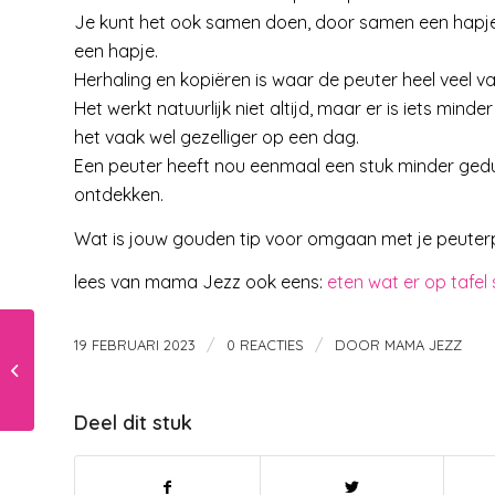
Je kunt het ook samen doen, door samen een hapj
een hapje.
Herhaling en kopiëren is waar de peuter heel veel van
Het werkt natuurlijk niet altijd, maar er is iets mi
het vaak wel gezelliger op een dag.
Een peuter heeft nou eenmaal een stuk minder geduld
ontdekken.
Wat is jouw gouden tip voor omgaan met je peuter
lees van mama Jezz ook eens:
eten wat er op tafel
/
/
19 FEBRUARI 2023
0 REACTIES
DOOR
MAMA JEZZ
Dertienjarige opgepakt voor
brandstichting middelbare school
in Roermond
Deel dit stuk