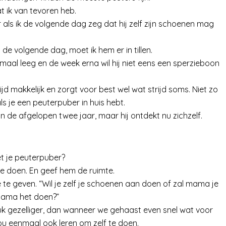
 ik van tevoren heb.
 als ik de volgende dag zeg dat hij zelf zijn schoenen mag
 de volgende dag, moet ik hem er in tillen.
maal leeg en de week erna wil hij niet eens een sperzieboon
ltijd makkelijk en zorgt voor best wel wat strijd soms. Niet zo
als je een peuterpuber in huis hebt.
in de afgelopen twee jaar, maar hij ontdekt nu zichzelf.
t je peuterpuber?
e doen. En geef hem de ruimte.
 te geven. “Wil je zelf je schoenen aan doen of zal mama je
l mama het doen?”
 stuk gezelliger, dan wanneer we gehaast even snel wat voor
u eenmaal ook leren om zelf te doen.