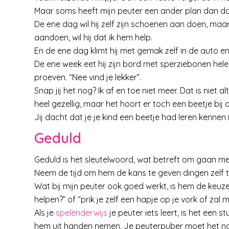
Maar soms heeft mijn peuter een ander plan dan dat
De ene dag wil hij zelf zijn schoenen aan doen, maar
aandoen, wil hij dat ik hem help.
En de ene dag klimt hij met gemak zelf in de auto en
De ene week eet hij zijn bord met sperziebonen hele
proeven. “Nee vind je lekker”.
Snap jij het nog? Ik af en toe niet meer. Dat is niet a
heel gezellig, maar het hoort er toch een beetje bij 
Jij dacht dat je je kind een beetje had leren kennen 
Geduld
Geduld is het sleutelwoord, wat betreft om gaan me
Neem de tijd om hem de kans te geven dingen zelf t
Wat bij mijn peuter ook goed werkt, is hem de keuze
helpen?” of “prik je zelf een hapje op je vork of za
Als je
spelenderwijs
je peuter iets leert, is het een
hem uit handen nemen. Je peuterpuber moet het no