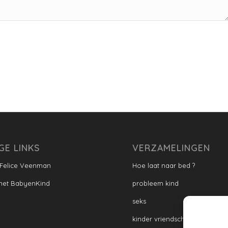
GE LINKS
VERZAMELINGEN
 Felice Veenman
Hoe laat naar bed ?
met BabyenKind
probleem kind
seks
kinder vriendschap