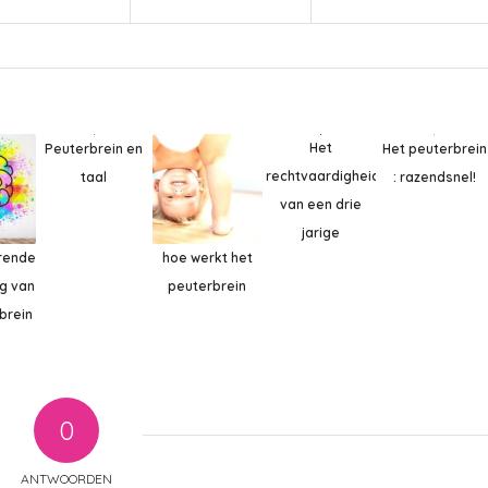
Het
Peuterbrein en
Het peuterbrein
rechtvaardigheidsgevoel
taal
: razendsnel!
van een drie
jarige
rende
hoe werkt het
ng van
peuterbrein
brein
0
ANTWOORDEN