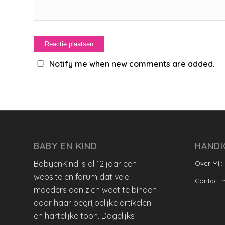
Notify me when new comments are added.
BABY EN KIND
HANDI
BabyenKind is al 12 jaar een
Over Mij:
website en forum dat vele
Contact 
moeders aan zich weet te binden
door haar begrijpelijke artikelen
en hartelijke toon. Dagelijks