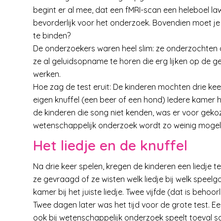
begint er al mee, dat een fMRI-scan een heleboel law
bevorderlijk voor het onderzoek. Bovendien moet je i
te binden?
De onderzoekers waren heel slim: ze onderzochten 
ze al geluidsopname te horen die erg lijken op de 
werken.
Hoe zag de test eruit: De kinderen mochten drie kee
eigen knuffel (een beer of een hond) Iedere kamer h
de kinderen die song niet kenden, was er voor gekoze
wetenschappelijk onderzoek wordt zo weinig mogelij
Het liedje en de knuffel
Na drie keer spelen, kregen de kinderen een liedje t
ze gevraagd of ze wisten welk liedje bij welk speel
kamer bij het juiste liedje. Twee vijfde (dat is behoorl
Twee dagen later was het tijd voor de grote test. Een 
ook bij wetenschappelijk onderzoek speelt toeval s