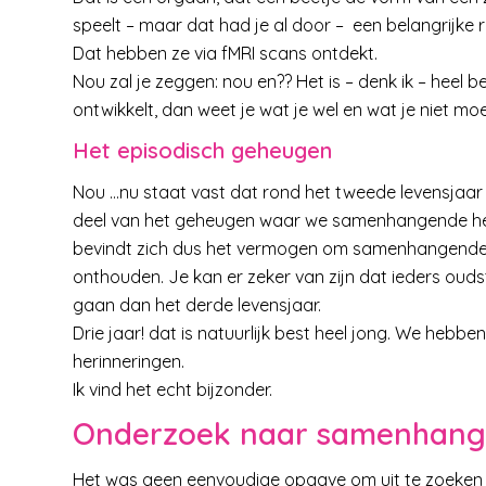
speelt – maar dat had je al door – een belangrijke r
Dat hebben ze via fMRI scans ontdekt.
Nou zal je zeggen: nou en?? Het is – denk ik – heel b
ontwikkelt, dan weet je wat je wel en wat je niet m
Het episodisch geheugen
Nou …nu staat vast dat rond het tweede levensjaar
deel van het geheugen waar we samenhangende her
bevindt zich dus het vermogen om samenhangende h
onthouden. Je kan er zeker van zijn dat ieders ouds
gaan dan het derde levensjaar.
Drie jaar! dat is natuurlijk best heel jong. We hebb
herinneringen.
Ik vind het echt bijzonder.
Onderzoek naar samenhange
Het was geen eenvoudige opgave om uit te zoeken 