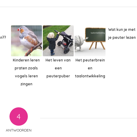
Wat kun je met
s
je peuter lezen
n??
Kinderen leren
Het leven van
Het peuterbrein
praten zoals
een
en
vogels leren
peuterpuber
taalontwikkeling
zingen
4
ANTWOORDEN