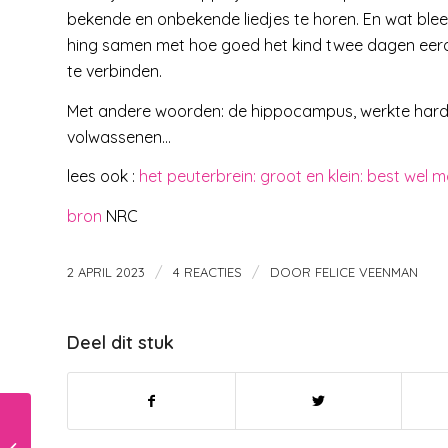
bekende en onbekende liedjes te horen. En wat blee
hing samen met hoe goed het kind twee dagen eerde
te verbinden.
Met andere woorden: de hippocampus, werkte harder 
volwassenen…
lees ook :
het peuterbrein: groot en klein: best wel mo
bron
NRC
/
/
2 APRIL 2023
4 REACTIES
DOOR
FELICE VEENMAN
Deel dit stuk
Die vlogger bepaalt
het koopgedrag van