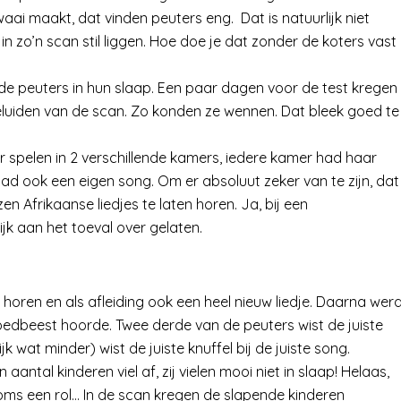
aai maakt, dat vinden peuters eng. Dat is natuurlijk niet
n zo’n scan stil liggen. Hoe doe je dat zonder de koters vast
de peuters in hun slaap. Een paar dagen voor de test kregen
geluiden van de scan. Zo konden ze wennen. Dat bleek goed te
r spelen in 2 verschillende kamers, iedere kamer had haar
ad ook een eigen song. Om er absoluut zeker van te zijn, dat
n Afrikaanse liedjes te laten horen. Ja, bij een
k aan het toeval over gelaten.
e horen en als afleiding ook een heel nieuw liedje. Daarna wer
goedbeest hoorde. Twee derde van de peuters wist de juiste
ijk wat minder) wist de juiste knuffel bij de juiste song.
aantal kinderen viel af, zij vielen mooi niet in slaap! Helaas,
oms een rol… In de scan kregen de slapende kinderen