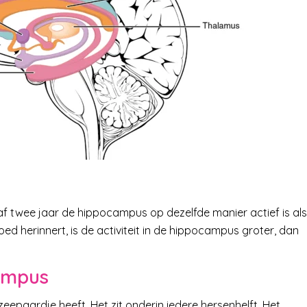
af twee jaar de hippocampus op dezelfde manier actief is als
oed herinnert, is de activiteit in de hippocampus groter, dan
campus
eepaardje heeft. Het zit onderin iedere hersenhelft. Het