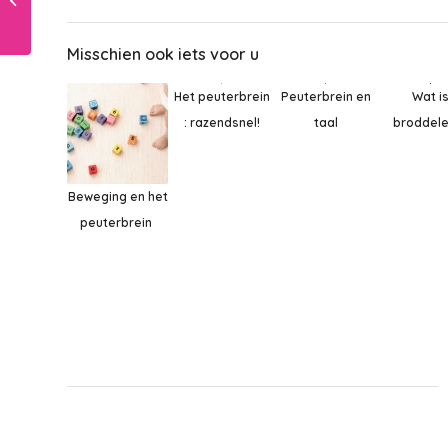
je kind niet!!
Misschien ook iets voor u
Peuterbrein en
Wat i
Het peuterbrein
taal
broddele
: razendsnel!
Beweging en het
peuterbrein