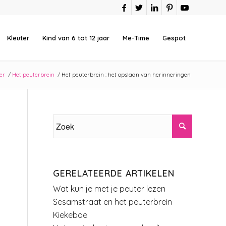
Kleuter
Kind van 6 tot 12 jaar
Me-Time
Gespot
er
/
Het peuterbrein
/
Het peuterbrein : het opslaan van herinneringen
GERELATEERDE ARTIKELEN
Wat kun je met je peuter lezen
Sesamstraat en het peuterbrein
Kiekeboe