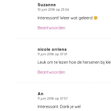
Suzanne
10 juni 2018 op 23:06
zegt:
Interessant! Weer wat geleerd
Beantwoorden
nicole orriens
11 juni 2018 op 07:01
zegt:
Leuk om te lezen hoe de hersenen bij kl
Beantwoorden
An
11 juni 2018 op 07:57
zegt:
Interessant. Dank je wel