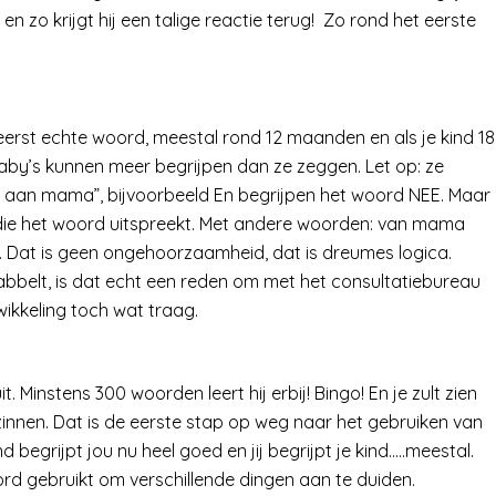
en zo krijgt hij een talige reactie terug! Zo rond het eerste
 eerst echte woord, meestal rond 12 maanden en als je kind 18
aby’s kunnen meer begrijpen dan ze zeggen. Let op: ze
r aan mama”, bijvoorbeeld En begrijpen het woord NEE. Maar
ie het woord uitspreekt. Met andere woorden: van mama
. Dat is geen ongehoorzaamheid, dat is dreumes logica.
bbelt, is dat echt een reden om met het consultatiebureau
ikkeling toch wat traag.
t. Minstens 300 woorden leert hij erbij! Bingo! En je zult zien
zinnen. Dat is de eerste stap op weg naar het gebruiken van
begrijpt jou nu heel goed en jij begrijpt je kind…..meestal.
d gebruikt om verschillende dingen aan te duiden.