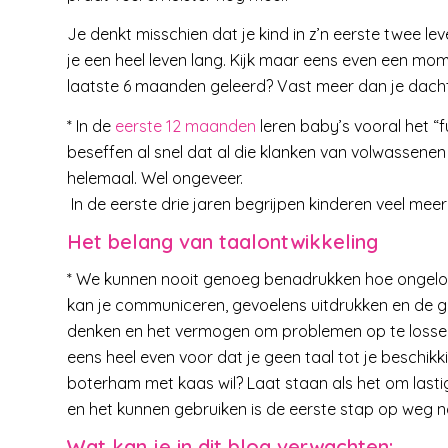
Je denkt misschien dat je kind in z’n eerste twee le
je een heel leven lang. Kijk maar eens even een mome
laatste 6 maanden geleerd? Vast meer dan je dacht
* In de
eerste 12 maanden
leren baby’s vooral het “
beseffen al snel dat al die klanken van volwassene
helemaal. Wel ongeveer.
In de eerste drie jaren begrijpen kinderen veel meer
Het belang van taalontwikkeling
* We kunnen nooit genoeg benadrukken hoe ongeloofli
kan je communiceren, gevoelens uitdrukken en de g
denken en het vermogen om problemen op te lossen. 
eens heel even voor dat je geen taal tot je beschik
boterham met kaas wil? Laat staan als het om lastig
en het kunnen gebruiken is de eerste stap op weg n
Wat kan je in dit blog verwachten: