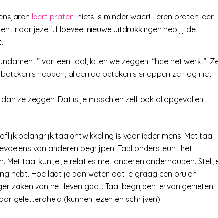
vensjaren
leert praten
, niets is minder waar! Leren praten leer
nt naar jezelf. Hoeveel nieuwe uitdrukkingen heb jij de
.
fundament ” van een taal, laten we zeggen: “hoe het werkt”. Z
n betekenis hebben, alleen de betekenis snappen ze nog niet
 dan ze zeggen. Dat is je misschien zelf ook al opgevallen.
jk belangrijk taalontwikkeling is voor ieder mens. Met taal
evoelens van anderen begrijpen. Taal ondersteunt het
Met taal kun je je relaties met anderen onderhouden. Stel j
king hebt. Hoe laat je dan weten dat je graag een bruien
er zaken van het leven gaat. Taal begrijpen, ervan genieten
aar geletterdheid (kunnen lezen en schrijven)