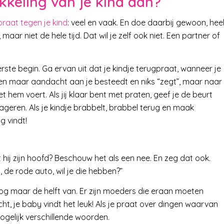
kkeling van je kind aan?
praat tegen je kind
: veel en vaak. En doe daarbij gewoon, hee
aar niet de hele tijd. Dat wil je zelf ook niet. Een partner of
erste begin. Ga ervan uit dat je kindje terugpraat, wanneer je
lleen maar aandacht aan je besteedt en niks “zegt”, maar naar
t hem voert. Als jij klaar bent met praten, geef je de beurt
ageren. Als je kindje brabbelt, brabbel terug en maak
g vindt!
hij zijn hoofd? Beschouw het als een nee. En zeg dat ook.
, de rode auto, wil je die hebben?”
 nog maar de helft van. Er zijn moeders die eraan moeten
t, je baby vindt het leuk! Als je praat over dingen waarvan
ogelijk verschillende woorden.