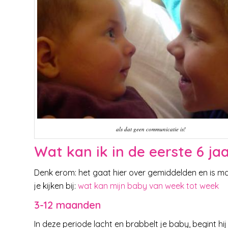
als dat geen communicatie is!
Wat kan ik in de eerste 6 j
Denk erom: het gaat hier over gemiddelden en is ma
je kijken bij:
wat kan mijn baby van week tot week
3-12 maanden
In deze periode lacht en brabbelt je baby, begint h