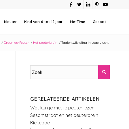
Kleuter
Kind van 6 tot 12 jaar
Me-Time
Gespot
/
Dreumes/Peuter
/
Het peuterbrein
/
Taalontwikkeling in vogelvlucht
GERELATEERDE ARTIKELEN
Wat kun je met je peuter lezen
Sesamstraat en het peuterbrein
Kiekeboe