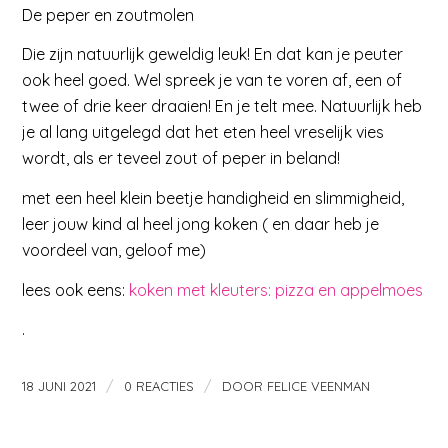
De peper en zoutmolen
Die zijn natuurlijk geweldig leuk! En dat kan je peuter
ook heel goed. Wel spreek je van te voren af, een of
twee of drie keer draaien! En je telt mee. Natuurlijk heb
je al lang uitgelegd dat het eten heel vreselijk vies
wordt, als er teveel zout of peper in beland!
met een heel klein beetje handigheid en slimmigheid,
leer jouw kind al heel jong koken ( en daar heb je
voordeel van, geloof me)
lees ook eens:
koken met kleuters: pizza en appelmoes
.
/
/
18 JUNI 2021
0 REACTIES
DOOR
FELICE VEENMAN