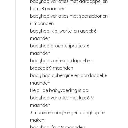
babyhap variaties met aardappel en
ham :8 maanden
babyhap variaties met sperziebonen:
6 maanden
babyhap: kip, wortel en appel: 6
maanden
babyhap groentenprutjes: 6
maanden
babyhap zoete aardappel en
broccoli: 9 maanden
baby hap aubergine en aardappel: 8
maanden
Help ! de babyvoeding is op.
babyhap variaties met kip: 6-9
maanden
3 manieren om je eigen babyhap te
maken
babyhap: fruit 8 maanden