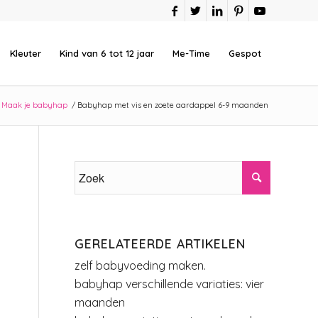
Kleuter
Kind van 6 tot 12 jaar
Me-Time
Gespot
Maak je babyhap
/
Babyhap met vis en zoete aardappel 6-9 maanden
GERELATEERDE ARTIKELEN
zelf babyvoeding maken.
babyhap verschillende variaties: vier
maanden