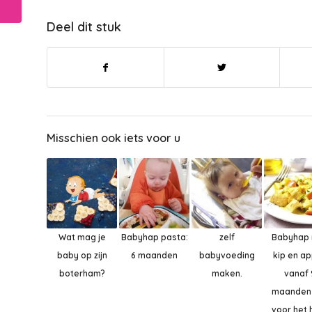
Deel dit stuk
Misschien ook iets voor u
Wat mag je
Babyhap pasta:
zelf
Babyhap
baby op zijn
6 maanden
babyvoeding
kip en ap
boterham?
maken.
vanaf 
maanden
voor het 