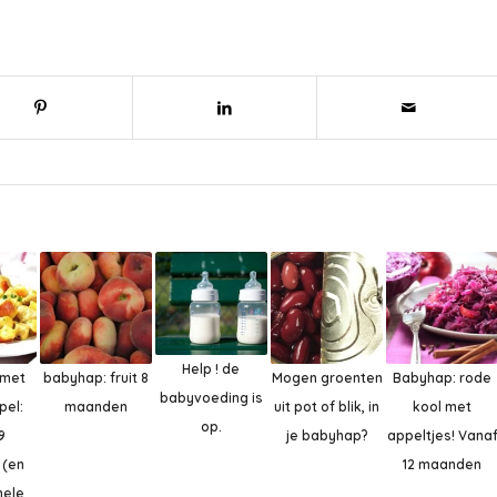
Help ! de
 met
babyhap: fruit 8
Mogen groenten
Babyhap: rode
babyvoeding is
pel:
maanden
uit pot of blik, in
kool met
op.
9
je babyhap?
appeltjes! Vana
 (en
12 maanden
hele