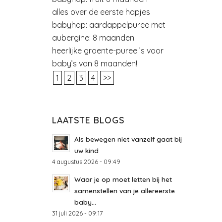
alles over de eerste hapjes
babyhap: aardappelpuree met
aubergine: 8 maanden
heerlijke groente-puree ’s voor
baby’s van 8 maanden!
1
2
3
4
>>
LAATSTE BLOGS
Als bewegen niet vanzelf gaat bij
uw kind
4 augustus 2026 - 09:49
Waar je op moet letten bij het
samenstellen van je allereerste
baby...
31 juli 2026 - 09:17