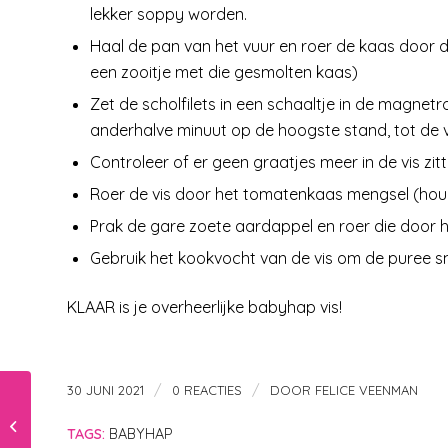
lekker soppy worden.
Haal de pan van het vuur en roer de kaas door de
een zooitje met die gesmolten kaas)
Zet de scholfilets in een schaaltje in de magnetr
anderhalve minuut op de hoogste stand, tot de vi
Controleer of er geen graatjes meer in de vis zitt
Roer de vis door het tomatenkaas mengsel (hou
Prak de gare zoete aardappel en roer die door 
Gebruik het kookvocht van de vis om de puree s
KLAAR is je overheerlijke babyhap vis!
/
/
30 JUNI 2021
0 REACTIES
DOOR
FELICE VEENMAN
Alleen spelen, goed
TAGS:
BABYHAP
of juist niet?