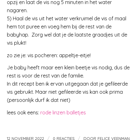
opzij en laat de vis nog 5 minuten in het water
nagaren.
5) Haal de vis uit het water verkruimel de vis of maal
hem tot puree en voeg hem bij de rest van de
babyhap. Zorg wel dat je de laatste graadjes uit de
vis plukt!
zo zie je: vis pocheren: appeltje-eitje!
Je baby heeft maar een klein beetje vis nodig, dus de
rest is voor de rest van de familie.
In dit recept ben ik ervan uitgegaan dat je gefileerde
vis gebruikt. Maar niet gefileerde vis kan ook prima
(persoonlijk durf ik dat niet)
lees ook eens:
rode linzen balletjes
/
/
12 NOVEMBER 2022
0 REACTIES
DOOR
FELICE VEENMAN