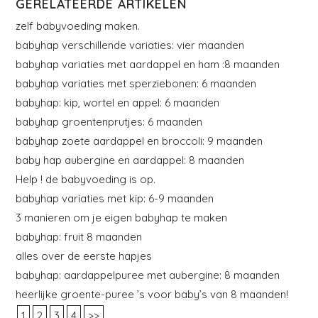
GERELATEERDE ARTIKELEN
zelf babyvoeding maken.
babyhap verschillende variaties: vier maanden
babyhap variaties met aardappel en ham :8 maanden
babyhap variaties met sperziebonen: 6 maanden
babyhap: kip, wortel en appel: 6 maanden
babyhap groentenprutjes: 6 maanden
babyhap zoete aardappel en broccoli: 9 maanden
baby hap aubergine en aardappel: 8 maanden
Help ! de babyvoeding is op.
babyhap variaties met kip: 6-9 maanden
3 manieren om je eigen babyhap te maken
babyhap: fruit 8 maanden
alles over de eerste hapjes
babyhap: aardappelpuree met aubergine: 8 maanden
heerlijke groente-puree ’s voor baby’s van 8 maanden!
1
2
3
4
>>