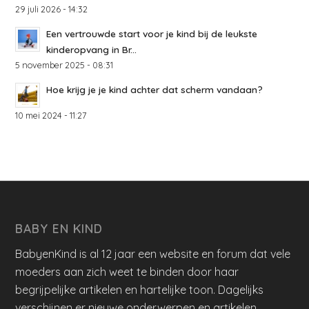
29 juli 2026 - 14:32
Een vertrouwde start voor je kind bij de leukste
kinderopvang in Br...
5 november 2025 - 08:31
Hoe krijg je je kind achter dat scherm vandaan?
10 mei 2024 - 11:27
BABY EN KIND
BabyenKind is al 12 jaar een website en forum dat vele
moeders aan zich weet te binden door haar
begrijpelijke artikelen en hartelijke toon. Dagelijks
verschijnen er nieuwe onderwerpen en artikelen.