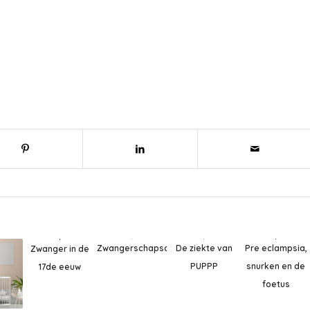
De ziekte van
Pre eclampsia,
Zwangerschapsdepressie
Zwanger in de
PUPPP
snurken en de
17de eeuw
foetus