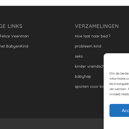
GE LINKS
VERZAMELINGEN
 Felice Veenman
Hoe laat naar bed ?
met BabyenKind
probleem kind
seks
kinder vriendschap
Om de beste 
babyhap
informatie o
technologieë
sporten voor kinderen
verwerken. A
invloed hebb
Acc