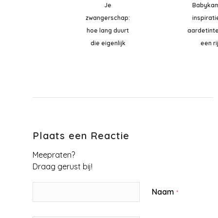
Je
Babyka
zwangerschap:
inspirati
hoe lang duurt
aardetint
die eigenlijk
een ri
Plaats een Reactie
Meepraten?
Draag gerust bij!
Naam
*