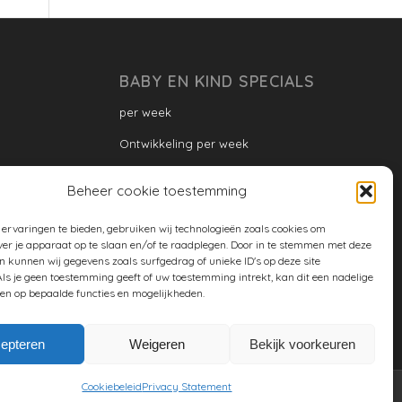
BABY EN KIND SPECIALS
per week
Ontwikkeling per week
Ontwikkeling dreumes: per maand
Beheer cookie toestemming
Ontwikkeling peuter: per maand
ervaringen te bieden, gebruiken wij technologieën zoals cookies om
Ontwikkeling per maand
ver je apparaat op te slaan en/of te raadplegen. Door in te stemmen met deze
n kunnen wij gegevens zoals surfgedrag of unieke ID's op deze site
ontwikkeling per jaar
ls je geen toestemming geeft of uw toestemming intrekt, kan dit een nadelige
en op bepaalde functies en mogelijkheden.
Cookiebeleid (EU)
epteren
Weigeren
Bekijk voorkeuren
Cookiebeleid
Privacy Statement