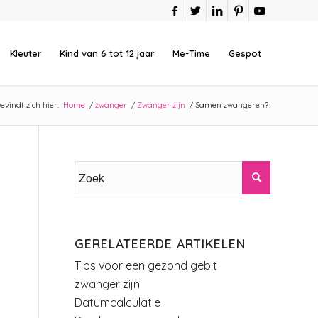
Kleuter
Kind van 6 tot 12 jaar
Me-Time
Gespot
evindt zich hier:
Home
/
zwanger
/
Zwanger zijn
/
Samen zwangeren?
GERELATEERDE ARTIKELEN
Tips voor een gezond gebit
zwanger zijn
Datumcalculatie