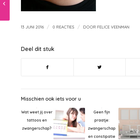
kinderen een dagtrip
maken op een
shetlander?
/
/
13 JUNI 2016
0 REACTIES
DOOR
FELICE VEENMAN
Deel dit stuk
Misschien ook iets voor u
Geen fijn
Wat weet jij over
praatje:
tattoos en
zwangerschap
zwangerschap?
en constipatie