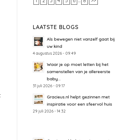
1
2
3
4
5
6
...
8
>>
LAATSTE BLOGS
Als bewegen niet vanzelf gaat bij
uw kind
4 augustus 2026 - 09:49
Waar je op moet letten bij het
samenstellen van je allereerste
baby...
31 juli 2026 - 09:17
t
Gracieus.nl helpt gezinnen met
inspiratie voor een sfeervol huis
29 juli 2026 - 14:32