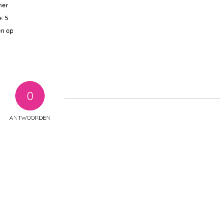
mer
e: 5
en op
j
0
ANTWOORDEN