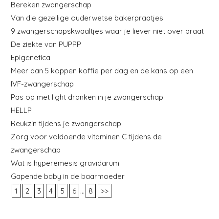
Bereken zwangerschap
Van die gezellige ouderwetse bakerpraatjes!
9 zwangerschapskwaaltjes waar je liever niet over praat
De ziekte van PUPPP
Epigenetica
Meer dan 5 koppen koffie per dag en de kans op een
IVF-zwangerschap
Pas op met light dranken in je zwangerschap
HELLP
Reukzin tijdens je zwangerschap
Zorg voor voldoende vitaminen C tijdens de
zwangerschap
Wat is hyperemesis gravidarum
Gapende baby in de baarmoeder
...
1
2
3
4
5
6
8
>>