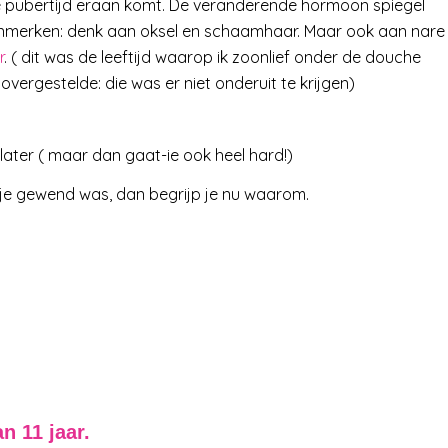
de pubertijd eraan komt. De veranderende hormoon spiegel
enmerken: denk aan oksel en schaamhaar. Maar ook aan nare
r
. ( dit was de leeftijd waarop ik zoonlief onder de douche
vergestelde: die was er niet onderuit te krijgen)
later ( maar dan gaat-ie ook heel hard!)
n je gewend was, dan begrijp je nu waarom.
n 11 jaar.