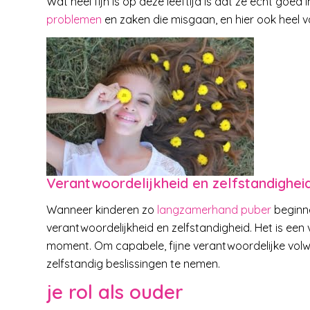
Wat heel fijn is op deze leeftijd is dat ze echt goed
problemen
en zaken die misgaan, en hier ook heel
Verantwoordelijkheid en zelfstandighei
Wanneer kinderen zo
langzamerhand puber
beginne
verantwoordelijkheid en zelfstandigheid. Het is een
moment. Om capabele, fijne verantwoordelijke volw
zelfstandig beslissingen te nemen.
je rol als ouder