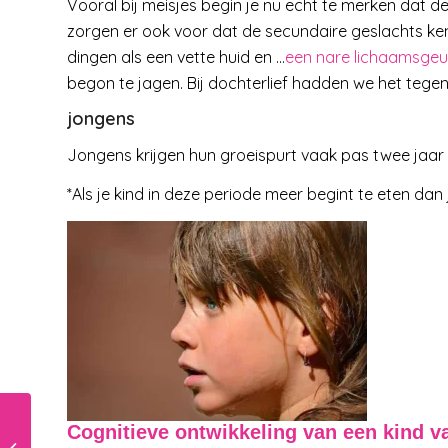
Vooral bij meisjes begin je nu echt te merken dat 
zorgen er ook voor dat de secundaire geslachts k
dingen als een vette huid en …
een nare lichaamsgeu
begon te jagen. Bij dochterlief hadden we het tegeno
jongens
Jongens krijgen hun groeispurt vaak pas twee jaar 
*Als je kind in deze periode meer begint te eten da
Cognitieve ontwikkeling van een kind va
Met je kleuter in de