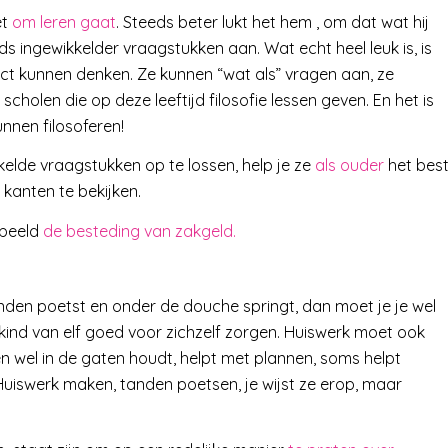
et
om leren gaat
. Steeds beter lukt het hem , om dat wat hij
s ingewikkelder vraagstukken aan. Wat echt heel leuk is, is
ract kunnen denken. Ze kunnen “wat als” vragen aan, ze
cholen die op deze leeftijd filosofie lessen geven. En het is
nnen filosoferen!
kelde vraagstukken op te lossen, help je ze
als ouder
het bes
kanten te bekijken.
rbeeld
de besteding van zakgeld.
f tanden poetst en onder de douche springt, dan moet je je wel
kind van elf goed voor zichzelf zorgen. Huiswerk moet ook
en wel in de gaten houdt, helpt met plannen, soms helpt
Huiswerk maken, tanden poetsen, je wijst ze erop, maar