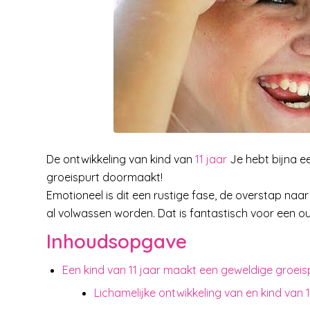
De ontwikkeling van kind van
11 jaar
Je hebt bijna ee
groeispurt doormaakt!
Emotioneel is dit een rustige fase, de overstap naar
al volwassen worden. Dat is fantastisch voor een ou
Inhoudsopgave
Een kind van 11 jaar maakt een geweldige groeis
Lichamelijke ontwikkeling van en kind van 11