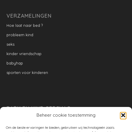
VERZAMELINGEN
Hoe laat naar bed ?
probleem kind
seks
kinder vriendschap
babyhap
sporten voor kinderen
BABY EN KIND SPECIALS
Beheer cookie toestemming
per week
Ontwikkeling per week
Om de beste ervaringen te bieden, gebruiken wij technologieën zoals