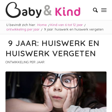
U bevindt zich hier:
Home
/
Kind van 6 tot 12 jaar
/
ontwikkeling per jaar
/
9 jaar: huiswerk en huiswerk vergeten
9 JAAR: HUISWERK EN
HUISWERK VERGETEN
ONTWIKKELING PER JAAR