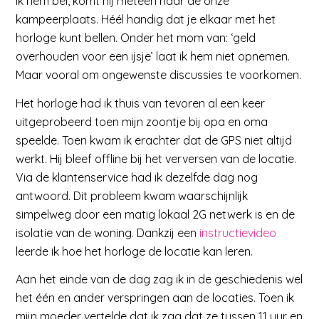
ik hem bel, komt hij meteen naar de onze
kampeerplaats. Héél handig dat je elkaar met het
horloge kunt bellen. Onder het mom van: ‘geld
overhouden voor een ijsje’ laat ik hem niet opnemen.
Maar vooral om ongewenste discussies te voorkomen.
Het horloge had ik thuis van tevoren al een keer
uitgeprobeerd toen mijn zoontje bij opa en oma
speelde. Toen kwam ik erachter dat de GPS niet altijd
werkt. Hij bleef offline bij het verversen van de locatie.
Via de klantenservice had ik dezelfde dag nog
antwoord. Dit probleem kwam waarschijnlijk
simpelweg door een matig lokaal 2G netwerk is en de
isolatie van de woning. Dankzij een
instructievideo
leerde ik hoe het horloge de locatie kan leren.
Aan het einde van de dag zag ik in de geschiedenis wel
het één en ander verspringen aan de locaties. Toen ik
mijn moeder vertelde dat ik zag dat ze tussen 11 uur en