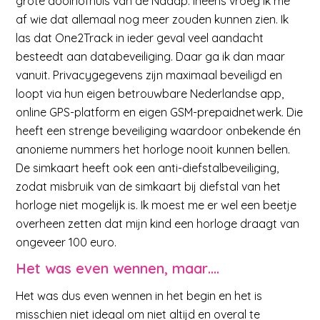
grote doolhofhuis van de Naäap. Ineens vroeg ik me
af wie dat allemaal nog meer zouden kunnen zien. Ik
las dat One2Track in ieder geval veel aandacht
besteedt aan databeveiliging. Daar ga ik dan maar
vanuit. Privacygegevens zijn maximaal beveiligd en
loopt via hun eigen betrouwbare Nederlandse app,
online GPS-platform en eigen GSM-prepaidnetwerk. Die
heeft een strenge beveiliging waardoor onbekende én
anonieme nummers het horloge nooit kunnen bellen.
De simkaart heeft ook een anti-diefstalbeveiliging,
zodat misbruik van de simkaart bij diefstal van het
horloge niet mogelijk is. Ik moest me er wel een beetje
overheen zetten dat mijn kind een horloge draagt van
ongeveer 100 euro.
Het was even wennen, maar….
Het was dus even wennen in het begin en het is
misschien niet ideaal om niet altijd en overal te