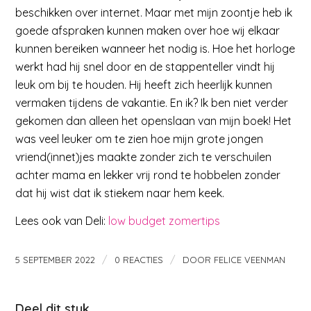
beschikken over internet. Maar met mijn zoontje heb ik
goede afspraken kunnen maken over hoe wij elkaar
kunnen bereiken wanneer het nodig is. Hoe het horloge
werkt had hij snel door en de stappenteller vindt hij
leuk om bij te houden. Hij heeft zich heerlijk kunnen
vermaken tijdens de vakantie. En ik? Ik ben niet verder
gekomen dan alleen het openslaan van mijn boek! Het
was veel leuker om te zien hoe mijn grote jongen
vriend(innet)jes maakte zonder zich te verschuilen
achter mama en lekker vrij rond te hobbelen zonder
dat hij wist dat ik stiekem naar hem keek.
Lees ook van Deli:
low budget zomertips
/
/
5 SEPTEMBER 2022
0 REACTIES
DOOR
FELICE VEENMAN
Deel dit stuk