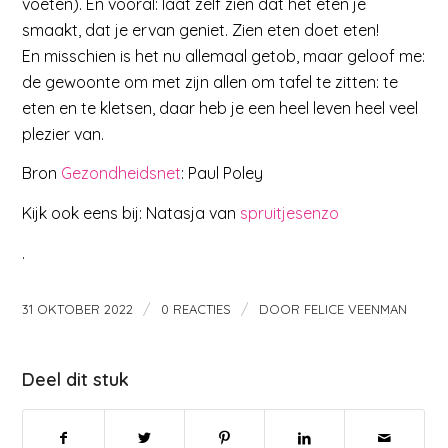
voeten). En vooral: laat zelf zien dat het eten je
smaakt, dat je ervan geniet. Zien eten doet eten!
En misschien is het nu allemaal getob, maar geloof me:
de gewoonte om met zijn allen om tafel te zitten: te
eten en te kletsen, daar heb je een heel leven heel veel
plezier van.
Bron
Gezondheidsnet
: Paul Poley
Kijk ook eens bij: Natasja van
spruitjesenzo
.
/
/
31 OKTOBER 2022
0 REACTIES
DOOR
FELICE VEENMAN
Deel dit stuk