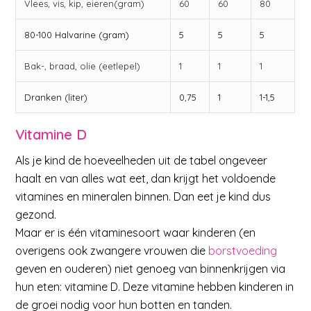
Vlees, vis, kip, eieren(gram)
60
60
80
80-100 Halvarine (gram)
5
5
5
Bak-, braad, olie (eetlepel)
1
1
1
Dranken (liter)
0,75
1
1-1,5
Vitamine D
Als je kind de hoeveelheden uit de tabel ongeveer
haalt en van alles wat eet, dan krijgt het voldoende
vitamines en mineralen binnen. Dan eet je kind dus
gezond.
Maar er is één vitaminesoort waar kinderen (en
overigens ook zwangere vrouwen die
borstvoeding
geven en ouderen) niet genoeg van binnenkrijgen via
hun eten: vitamine D. Deze vitamine hebben kinderen in
de groei nodig voor hun botten en tanden.