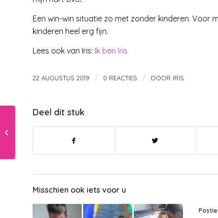
Een win-win situatie zo met zonder kinderen. Voor mij
kinderen heel erg fijn.
Lees ook van Iris:
Ik ben Iris
/
/
22 AUGUSTUS 2019
0 REACTIES
DOOR
IRIS
Deel dit stuk
Veilig op pad met
Recaro autostoeltje
Misschien ook iets voor u
Postie