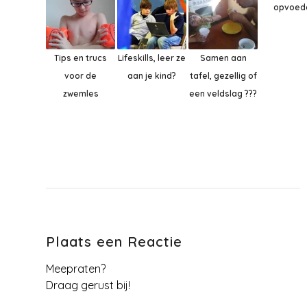
opvoed
Tips en trucs
Lifeskills, leer ze
Samen aan
voor de
aan je kind?
tafel, gezellig of
zwemles
een veldslag ???
Plaats een Reactie
Meepraten?
Draag gerust bij!