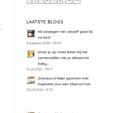
1
2
3
4
5
6
...
14
>>
LAATSTE BLOGS
f
Als bewegen niet vanzelf gaat bij
uw kind
4 augustus 2026 - 09:49
Waar je op moet letten bij het
samenstellen van je allereerste
baby...
31 juli 2026 - 09:17
Gracieus.nl helpt gezinnen met
inspiratie voor een sfeervol huis
29 juli 2026 - 14:32