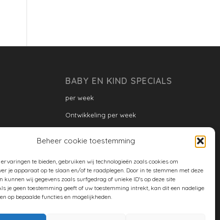
BABY EN KIND SPECIALS
per week
Ontwikkeling per week
Ontwikkeling dreumes: per maand
Beheer cookie toestemming
Ontwikkeling peuter: per maand
ervaringen te bieden, gebruiken wij technologieën zoals cookies om
Ontwikkeling per maand
ver je apparaat op te slaan en/of te raadplegen. Door in te stemmen met deze
n kunnen wij gegevens zoals surfgedrag of unieke ID's op deze site
ontwikkeling per jaar
ls je geen toestemming geeft of uw toestemming intrekt, kan dit een nadelige
en op bepaalde functies en mogelijkheden.
Cookiebeleid (EU)