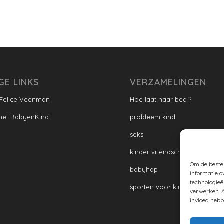
GE LINKS
VERZAMELINGEN
 Felice Veenman
Hoe laat naar bed ?
met BabyenKind
probleem kind
seks
kinder vriendschap
Om de beste 
babyhap
informatie o
technologieë
sporten voor kinderen
verwerken. A
invloed hebb