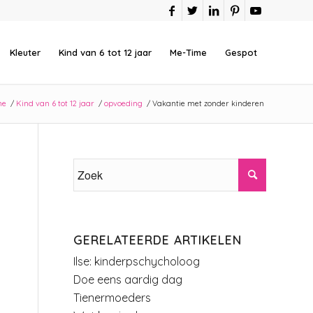
Kleuter
Kind van 6 tot 12 jaar
Me-Time
Gespot
me
/
Kind van 6 tot 12 jaar
/
opvoeding
/
Vakantie met zonder kinderen
GERELATEERDE ARTIKELEN
Ilse: kinderpschycholoog
Doe eens aardig dag
Tienermoeders