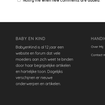
Notify me when new comments are added.
BABY EN KIND
HANDI
BabyenKind is al 12 jaar een
Over Mij:
website en forum dat vele
Contact 
moeders aan zich weet te binden
door haar begrijpelijke artikelen
en hartelijke toon. Dagelijks
verschijnen er nieuwe
onderwerpen en artikelen.