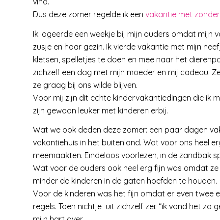
vind.
Dus deze zomer regelde ik een
vakantie met zonder
Ik logeerde een weekje bij mijn ouders omdat mijn v
zusje en haar gezin. Ik vierde vakantie met mijn neef
kletsen, spelletjes te doen en mee naar het dierenpa
zichzelf een dag met mijn moeder en mij cadeau. Ze
ze graag bij ons wilde blijven.
Voor mij zijn dit echte kindervakantiedingen die ik mi
zijn gewoon leuker met kinderen erbij.
Wat we ook deden deze zomer: een paar dagen vakan
vakantiehuis in het buitenland. Wat voor ons heel e
meemaakten. Eindeloos voorlezen, in de zandbak sp
Wat voor de ouders ook heel erg fijn was omdat ze
minder de kinderen in de gaten hoefden te houden.
Voor de kinderen was het fijn omdat er even twee 
regels. Toen nichtje uit zichzelf zei: “ik vond het zo gez
mijn hart over.