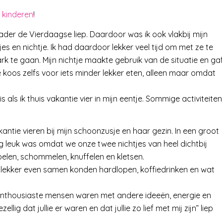
 kinderen
!
ader de Vierdaagse liep. Daardoor was ik ook vlakbij mijn
jes en nichtje. Ik had daardoor lekker veel tijd om met ze te
rk te gaan. Mijn nichtje maakte gebruik van de situatie en ga
 koos zelfs voor iets minder lekker eten, alleen maar omdat
s als ik thuis vakantie vier in mijn eentje. Sommige activiteiten
tie vieren bij mijn schoonzusje en haar gezin. In een groot
rg leuk was omdat we onze twee nichtjes van heel dichtbij
elen, schommelen, knuffelen en kletsen.
 lekker even samen konden hardlopen, koffiedrinken en wat
enthousiaste mensen waren met andere ideeën, energie en
ellig dat jullie er waren en dat jullie zo lief met mij zijn” liep