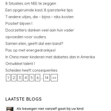
8 Situaties om NEE te zeggen
Een opgeruimde kast; 8 ijzersterke tips
7 andere uitjes, die – bijna – niks kosten
Positief blijven !
Doorzetters danken veel aan hun vader
opvoeden voor ouders
Samen eten, geeft dat een band?
Pas op met energiedrankjes!
In China meer kinderen met diabetes dan in Amerika
Ontwikkel talent !
Scheiden heeft consequenties
...
1
2
3
4
5
6
14
>>
LAATSTE BLOGS
Als bewegen niet vanzelf gaat bij uw kind