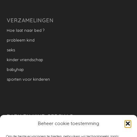
VERZAMELINGEN
Hoe laat naar bed ?
probleem kind
seks
kinder vriendschap
babyhap
sporten voor kinderen
BABY EN KIND SPECIALS
Beheer cookie toestemming
per week
Ontwikkeling per week
Om de beste ervaringen te bieden, gebruiken wij technologieën zoals