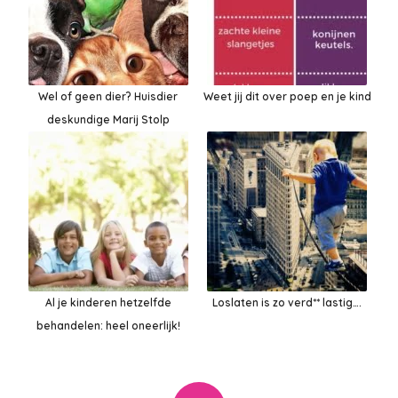
Wel of geen dier? Huisdier
Weet jij dit over poep en je kind
deskundige Marij Stolp
Al je kinderen hetzelfde
Loslaten is zo verd** lastig….
behandelen: heel oneerlijk!