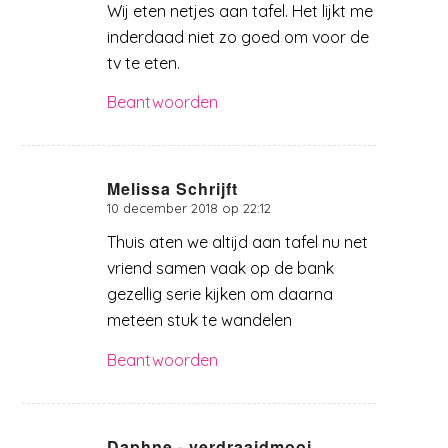
Wij eten netjes aan tafel. Het lijkt me
inderdaad niet zo goed om voor de
tv te eten.
Beantwoorden
Melissa Schrijft
10 december 2018 op 22:12
zegt:
Thuis aten we altijd aan tafel nu net
vriend samen vaak op de bank
gezellig serie kijken om daarna
meteen stuk te wandelen
Beantwoorden
Daphne - verdraaidmooi