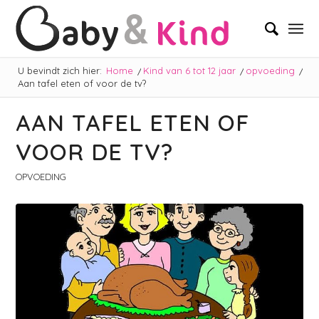
U bevindt zich hier:
Home
/
Kind van 6 tot 12 jaar
/
opvoeding
/
Aan tafel eten of voor de tv?
AAN TAFEL ETEN OF
VOOR DE TV?
OPVOEDING