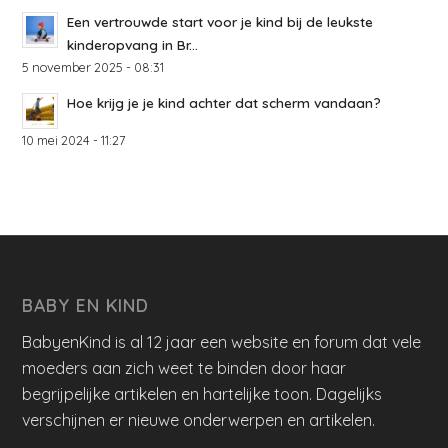
Een vertrouwde start voor je kind bij de leukste
kinderopvang in Br...
5 november 2025 - 08:31
Hoe krijg je je kind achter dat scherm vandaan?
10 mei 2024 - 11:27
BABY EN KIND
BabyenKind is al 12 jaar een website en forum dat vele
moeders aan zich weet te binden door haar
begrijpelijke artikelen en hartelijke toon. Dagelijks
verschijnen er nieuwe onderwerpen en artikelen.