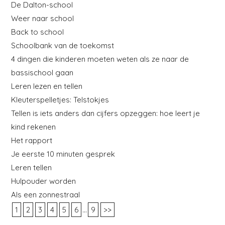
De Dalton-school
Weer naar school
Back to school
Schoolbank van de toekomst
4 dingen die kinderen moeten weten als ze naar de
bassischool gaan
Leren lezen en tellen
Kleuterspelletjes: Telstokjes
Tellen is iets anders dan cijfers opzeggen: hoe leert je
kind rekenen
Het rapport
Je eerste 10 minuten gesprek
Leren tellen
Hulpouder worden
Als een zonnestraal
...
1
2
3
4
5
6
9
>>