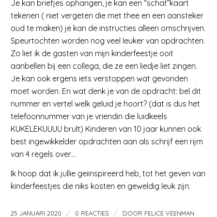
Je kan briefjes ophangen, je kan een “schat”kaart
tekenen ( niet vergeten die met thee en een aansteker
oud te maken) je kan de instructies alleen omschrijven.
Speurtochten worden nog veel leuker van opdrachten.
Zo liet ik de gasten van mijn kinderfeestje ooit
aanbellen bij een collega, die ze een liedje liet zingen.
Je kan ook ergens iets verstoppen wat gevonden
moet worden. En wat denk je van de opdracht: bel dit
nummer en vertel welk geluid je hoort? (dat is dus het
telefoonnummer van je vriendin die luidkeels
KUKELEKUUUU brult) Kinderen van 10 jaar kunnen ook
best ingewikkelder opdrachten aan als schrijf een rijm
van 4 regels over…
Ik hoop dat ik jullie geiinspireerd heb, tot het geven van
kinderfeestjes die niks kosten en geweldig leuk zijn.
/
/
25 JANUARI 2020
0 REACTIES
DOOR
FELICE VEENMAN