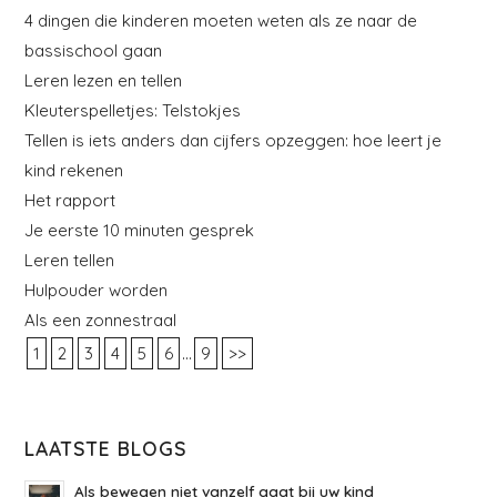
4 dingen die kinderen moeten weten als ze naar de
bassischool gaan
Leren lezen en tellen
Kleuterspelletjes: Telstokjes
Tellen is iets anders dan cijfers opzeggen: hoe leert je
kind rekenen
Het rapport
Je eerste 10 minuten gesprek
Leren tellen
Hulpouder worden
Als een zonnestraal
...
1
2
3
4
5
6
9
>>
LAATSTE BLOGS
Als bewegen niet vanzelf gaat bij uw kind