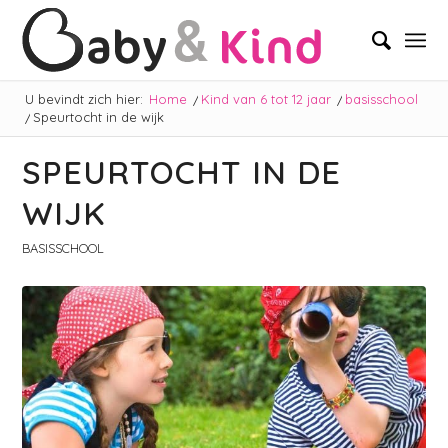
U bevindt zich hier:
Home
/
Kind van 6 tot 12 jaar
/
basisschool
/
Speurtocht in de wijk
SPEURTOCHT IN DE
WIJK
BASISSCHOOL