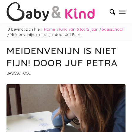
U bevindt zich hier:
Home
/
Kind van 6 tot 12 jaar
/
basisschool
/
Meidenvenijn is niet fijn! door Juf Petra
MEIDENVENIJN IS NIET
FIJN! DOOR JUF PETRA
BASISSCHOOL