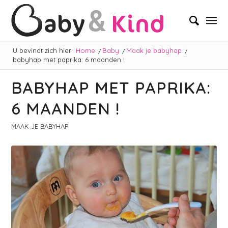
U bevindt zich hier:
Home
/
Baby
/
Maak je babyhap
/
babyhap met paprika: 6 maanden !
BABYHAP MET PAPRIKA:
6 MAANDEN !
MAAK JE BABYHAP