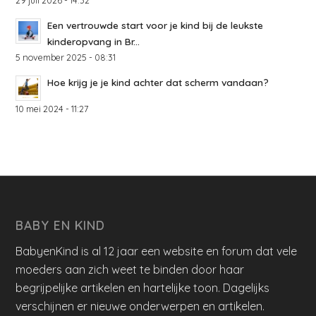
29 juli 2026 - 14:32
Een vertrouwde start voor je kind bij de leukste
kinderopvang in Br...
5 november 2025 - 08:31
Hoe krijg je je kind achter dat scherm vandaan?
10 mei 2024 - 11:27
BABY EN KIND
BabyenKind is al 12 jaar een website en forum dat vele
moeders aan zich weet te binden door haar
begrijpelijke artikelen en hartelijke toon. Dagelijks
verschijnen er nieuwe onderwerpen en artikelen.