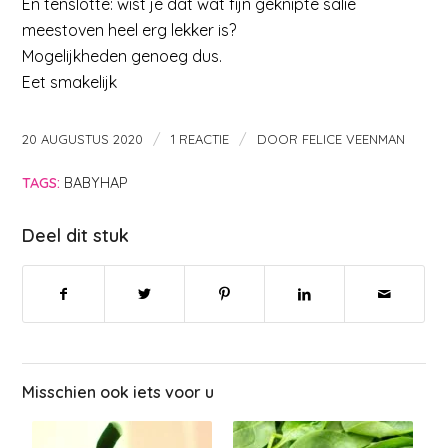
En tenslotte: wist je dat wat fijn geknipte salie
meestoven heel erg lekker is?
Mogelijkheden genoeg dus.
Eet smakelijk
/
/
20 AUGUSTUS 2020
1 REACTIE
DOOR
FELICE VEENMAN
TAGS:
BABYHAP
Deel dit stuk
Misschien ook iets voor u