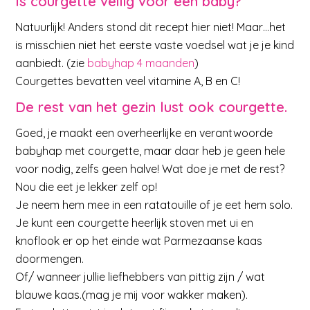
Is courgette veilig voor een baby?
Natuurlijk! Anders stond dit recept hier niet! Maar…het
is misschien niet het eerste vaste voedsel wat je je kind
aanbiedt. (zie
babyhap 4 maanden
)
Courgettes bevatten veel vitamine A, B en C!
De rest van het gezin lust ook courgette.
Goed, je maakt een overheerlijke en verantwoorde
babyhap met courgette, maar daar heb je geen hele
voor nodig, zelfs geen halve! Wat doe je met de rest?
Nou die eet je lekker zelf op!
Je neem hem mee in een ratatouille of je eet hem solo.
Je kunt een courgette heerlijk stoven met ui en
knoflook er op het einde wat Parmezaanse kaas
doormengen.
Of/ wanneer jullie liefhebbers van pittig zijn / wat
blauwe kaas.(mag je mij voor wakker maken).