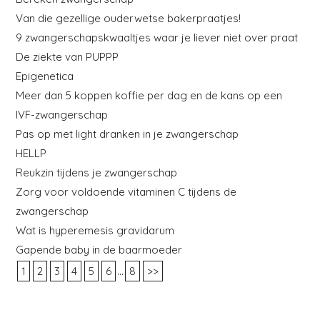
Van die gezellige ouderwetse bakerpraatjes!
9 zwangerschapskwaaltjes waar je liever niet over praat
De ziekte van PUPPP
Epigenetica
Meer dan 5 koppen koffie per dag en de kans op een
IVF-zwangerschap
Pas op met light dranken in je zwangerschap
HELLP
Reukzin tijdens je zwangerschap
Zorg voor voldoende vitaminen C tijdens de
zwangerschap
Wat is hyperemesis gravidarum
Gapende baby in de baarmoeder
...
1
2
3
4
5
6
8
>>