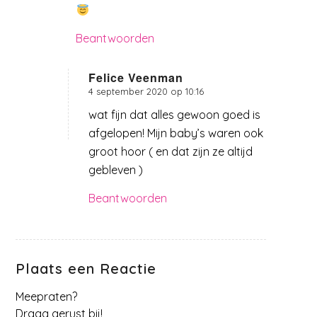
Beantwoorden
Felice Veenman
4 september 2020 op 10:16
zegt:
wat fijn dat alles gewoon goed is
afgelopen! Mijn baby’s waren ook
groot hoor ( en dat zijn ze altijd
gebleven )
Beantwoorden
Plaats een Reactie
Meepraten?
Draag gerust bij!