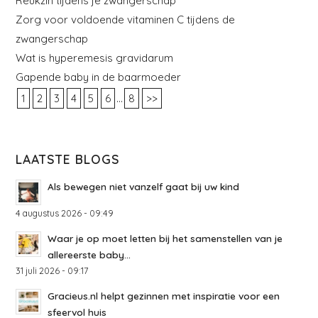
Reukzin tijdens je zwangerschap
Zorg voor voldoende vitaminen C tijdens de
zwangerschap
Wat is hyperemesis gravidarum
Gapende baby in de baarmoeder
...
1
2
3
4
5
6
8
>>
LAATSTE BLOGS
Als bewegen niet vanzelf gaat bij uw kind
4 augustus 2026 - 09:49
Waar je op moet letten bij het samenstellen van je
allereerste baby...
31 juli 2026 - 09:17
Gracieus.nl helpt gezinnen met inspiratie voor een
sfeervol huis